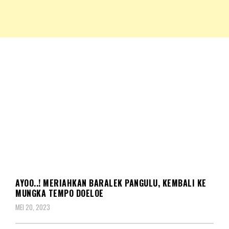
NKRIPOST – VOX POPULI PRO PATRIA
NKRIPOST
DAERAH
AYOO..! MERIAHKAN BARALEK PANGULU, KEMBALI KE
MUNGKA TEMPO DOELOE
MEI 20, 2023