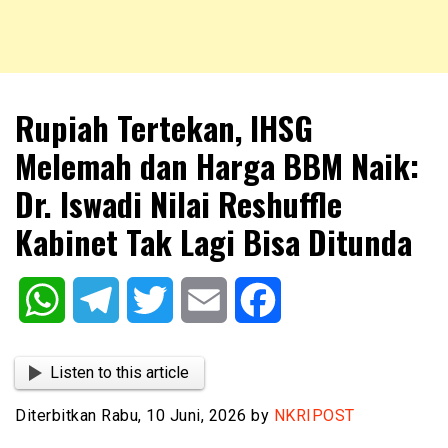
NKRIPOST – VOX POPULI PRO PATRIA
NKRIPOST
Rupiah Tertekan, IHSG
Melemah dan Harga BBM Naik:
Dr. Iswadi Nilai Reshuffle
Kabinet Tak Lagi Bisa Ditunda
WhatsApp
Telegram
Twitter
Email
Facebook
Listen to this article
Diterbitkan Rabu, 10 Juni, 2026 by
NKRIPOST