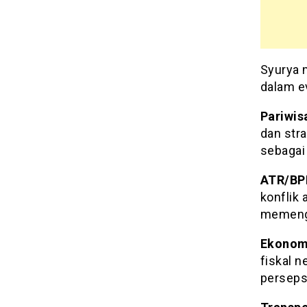
Syurya 
dalam e
Pariwis
dan str
sebagai
ATR/BP
konflik 
memenga
Ekonomi
fiskal n
perseps