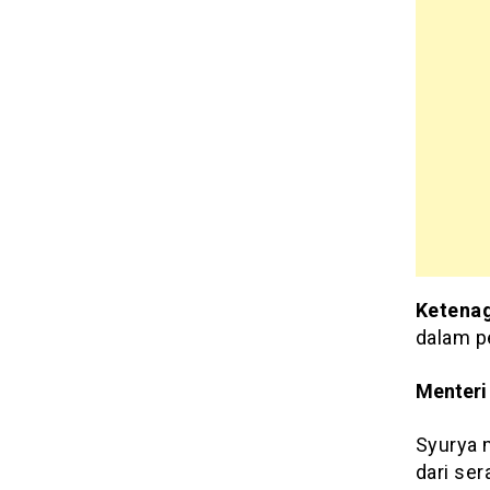
Ketena
dalam p
Menteri
Syurya 
dari se