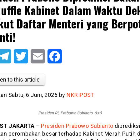
uffle Kabinet Dalam Waktu De
kut Daftar Menteri yang Berpo
nti!
atsApp
Telegram
Twitter
Email
Facebook
en to this article
kan Sabtu, 6 Juni, 2026 by
NKRIPOST
Presiden RI, Prabowo Subianto. (Ist)
ST JAKARTA –
Presiden Prabowo Subianto
diprediks
an perombakan besar terhadap Kabinet Merah Putih 