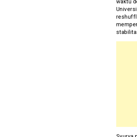
waktu de
Univers
reshuff
memperc
stabilit
Syurya 