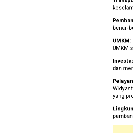
Transpo
keselama
Pemban
benar-b
UMKM
:
UMKM se
Investa
dan men
Pelayan
Widyant
yang pro
Lingku
pembang