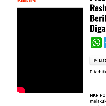
Resh
Presiden
Prabowo
Beri
Diprediksi
Bakal
Diga
Reshuffle
Kabinet
Dalam
Wh
Waktu
Dekat,
Berikut
List
Daftar
Menteri
Diterbit
yang
Berpotensi
Diganti!
NKRIPO
melakuk