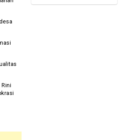
nahan
 desa
masi
ualitas
 Rini
okrasi