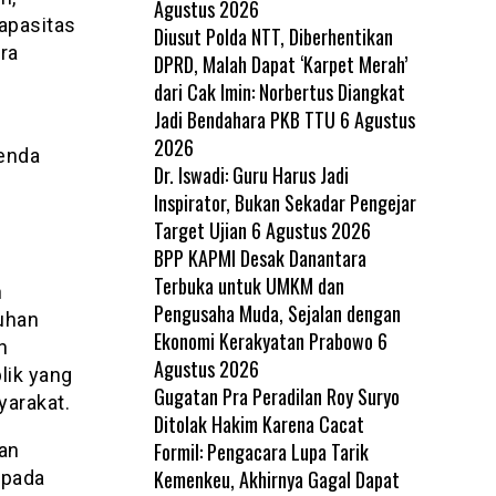
Agustus 2026
apasitas
Diusut Polda NTT, Diberhentikan
ra
DPRD, Malah Dapat ‘Karpet Merah’
dari Cak Imin: Norbertus Diangkat
Jadi Bendahara PKB TTU
6 Agustus
2026
genda
Dr. Iswadi: Guru Harus Jadi
Inspirator, Bukan Sekadar Pengejar
Target Ujian
6 Agustus 2026
BPP KAPMI Desak Danantara
Terbuka untuk UMKM dan
n
Pengusaha Muda, Sejalan dengan
uhan
Ekonomi Kerakyatan Prabowo
6
n
Agustus 2026
lik yang
Gugatan Pra Peradilan Roy Suryo
yarakat.
Ditolak Hakim Karena Cacat
Formil: Pengacara Lupa Tarik
kan
Kemenkeu, Akhirnya Gagal Dapat
epada