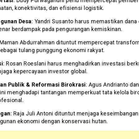
rtasi
: Dudy Purwagandhi perlu mempercepat pembe
tan, konektivitas, dan efisiensi logistik.
gunan Desa
: Yandri Susanto harus memastikan dana
enar berdampak pada pengurangan kemiskinan.
 Maman Abdurrahman dituntut mempercepat transfor
bagai tulang punggung ekonomi rakyat.
si
: Rosan Roeslani harus menghadirkan investasi berk
jaga kepercayaan investor global.
an Publik & Reformasi Birokrasi
: Agus Andrianto dan
ini menghadapi tantangan memperkuat tata kelola bir
fesional.
ngan
: Raja Juli Antoni dituntut menjaga keseimbangan
unan ekonomi dengan konservasi hutan.