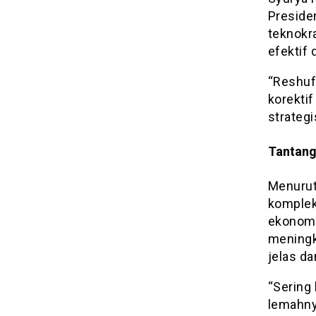
Preside
teknokr
efektif 
“Reshuf
korekti
strategi
Tantang
Menurut
komplek
ekonomi
meningka
jelas d
“Sering
lemahny