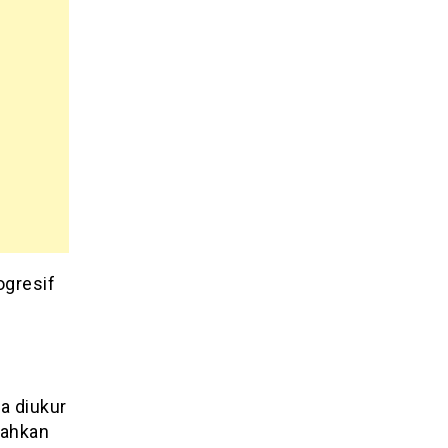
ogresif
a diukur
mahkan