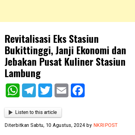
NKRIPOST – VOX POPULI PRO PATRIA
NKRIPOST
Revitalisasi Eks Stasiun
Bukittinggi, Janji Ekonomi dan
Jebakan Pusat Kuliner Stasiun
Lambung
WhatsApp
Telegram
Twitter
Email
Facebook
Listen to this article
Diterbitkan Sabtu, 10 Agustus, 2024 by
NKRIPOST