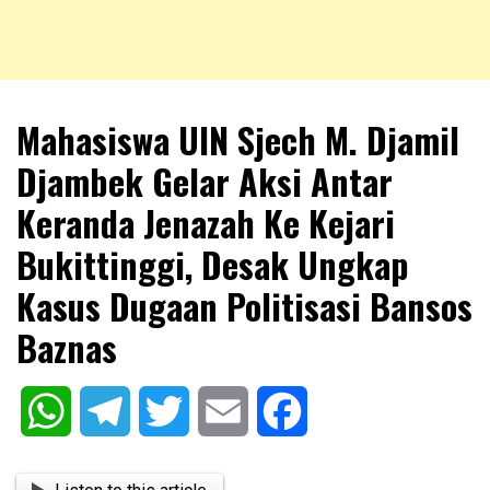
NKRIPOST – VOX POPULI PRO PATRIA
NKRIPOST
Mahasiswa UIN Sjech M. Djamil
Djambek Gelar Aksi Antar
Keranda Jenazah Ke Kejari
Bukittinggi, Desak Ungkap
Kasus Dugaan Politisasi Bansos
Baznas
WhatsApp
Telegram
Twitter
Email
Facebook