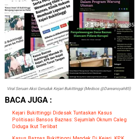
Viral Seruan Aksi Geruduk Kejari Bukittinggi (Medsos @Dareansyah85)
BACA JUGA :
Kejari Bukittinggi Didesak Tuntaskan Kasus
Politisasi Bansos Baznas: Sejumlah Oknum Caleg
Diduga Ikut Terlibat
Kasus Baznas Bukittinggi Mandek Di Kejari, KPK