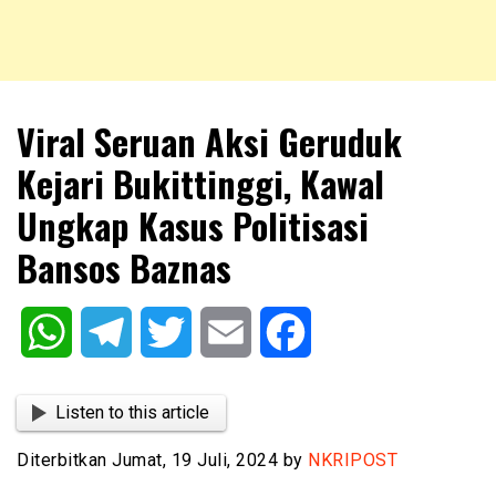
NKRIPOST – VOX POPULI PRO PATRIA
NKRIPOST
Viral Seruan Aksi Geruduk
Kejari Bukittinggi, Kawal
Ungkap Kasus Politisasi
Bansos Baznas
WhatsApp
Telegram
Twitter
Email
Facebook
Listen to this article
Diterbitkan Jumat, 19 Juli, 2024 by
NKRIPOST