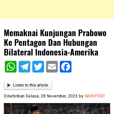
NKRIPOST – VOX POPULI PRO PATRIA
NKRIPOST
Memaknai Kunjungan Prabowo
Ke Pentagon Dan Hubungan
Bilateral Indonesia-Amerika
WhatsApp
Telegram
Twitter
Email
Facebook
Listen to this article
Diterbitkan Selasa, 28 November, 2023 by
NKRIPOST