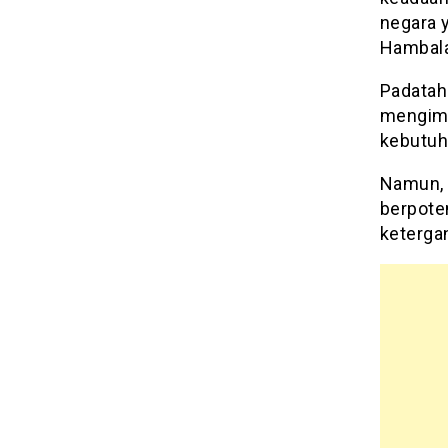
negara 
Hambalan
Padatah
mengimp
kebutuh
Namun, 
berpote
keterga