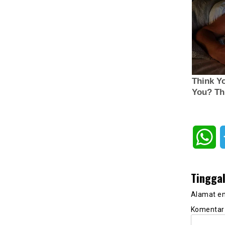
Wh
Tingga
Alamat em
Komenta