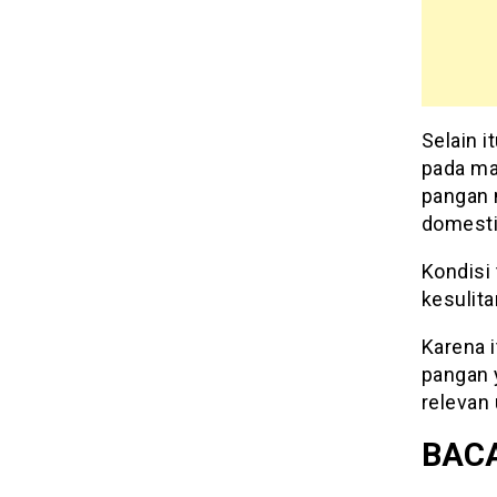
Selain 
pada ma
pangan 
domesti
Kondisi
kesulit
Karena 
pangan 
relevan 
BACA