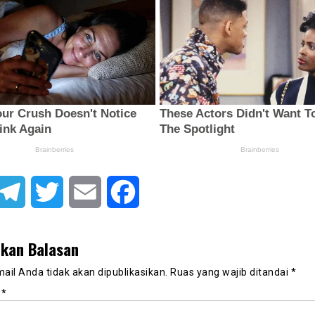
atsApp
Telegram
Twitter
Email
Facebook
lkan Balasan
ail Anda tidak akan dipublikasikan.
Ruas yang wajib ditandai
*
r
*