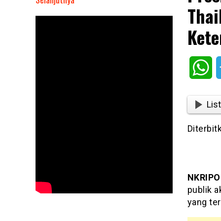
Thai
Presiden
Prabowo
Kete
Bahas
Perang
Thailand
Wh
dan
Kamboja,
Ingatkan
List
Ketergantungan
Impor
Diterbit
NKRIPO
publik a
yang ter