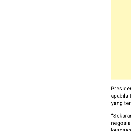
Preside
apabila 
yang ten
“Sekara
negosia
keadaan 