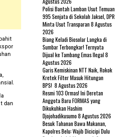
Agustus 2026
Polisi Bantah Lamban Usut Temuan
995 Senjata di Sekolah Jaksel, DPR
Minta Usut Transparan
8 Agustus
2026
Biang Keladi Biosolar Langka di
pahit
Sumbar Terbongkar! Ternyata
kspor
Dijual ke Tambang Emas Ilegal
8
uhan
Agustus 2026
Garis Kemiskinan NTT Naik, Rokok
a,
Kretek Filter Masuk Hitungan
nsial.
BPS!
8 Agustus 2026
Resmi 103 Ormas! Ini Deretan
da
Anggota Baru FORMAS yang
t dan
Dikukuhkan Hashim
Djojohadikusumo
8 Agustus 2026
Besuk Tahanan Bawa Makanan,
Kapolres Belu: Wajib Dicicipi Dulu