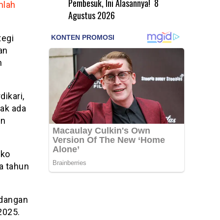
Pembesuk, Ini Alasannya!
8
mlah
Agustus 2026
tegi
an
n
ikari,
ak ada
in
iko
a tahun
adangan
2025.