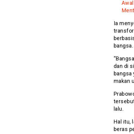
Awal
Ment
Ia meny
transfor
berbasi
bangsa.
“Bangsa
dan di 
bangsa 
makan un
Prabowo
tersebu
lalu.
Hal itu,
beras p