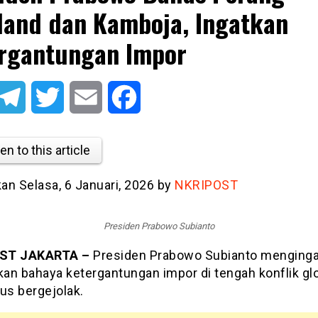
land dan Kamboja, Ingatkan
rgantungan Impor
atsApp
Telegram
Twitter
Email
Facebook
en to this article
kan Selasa, 6 Januari, 2026 by
NKRIPOST
Presiden Prabowo Subianto
ST JAKARTA –
Presiden Prabowo Subianto menging
kan bahaya ketergantungan impor di tengah konflik gl
us bergejolak.