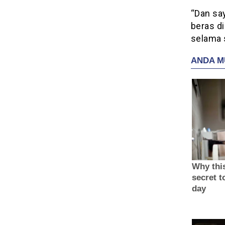
“Dan say
beras d
selama s