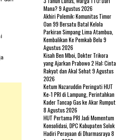
3 Tahun Lunas, Warga TTU: Dari
Mana?
9 Agustus 2026
Akhiri Polemik: Komunitas Timor
Oan 99 Bersatu Batal Kelola
Parkiran Simpang Lima Atambua,
i
Kembalikan Ke Pemkab Belu
9
Agustus 2026
Kisah Ben Mboi, Dokter Trikora
ja
yang Ajarkan Prabowo 2 Hal: Cinta
Rakyat dan Akal Sehat
9 Agustus
2026
Ketum Nazaruddin Peringati HUT
Ke-1 PRI di Lampung, Perintahkan
Kader Tancap Gas ke Akar Rumput
8 Agustus 2026
HUT Pertama PRI Jadi Momentum
Konsolidasi, DPC Kabupaten Solok
Hadiri Perayaan di Dharmasraya
8