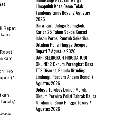
aat
Limapuluh Kota Demo Tolak
i
Tambang Emas Ilegal
7 Agustus
2026
Gara-gara Diduga Selingkuh,
l Rapat
Karier 25 Tahun Sekda Konsel
hukam
Ichsan Porosi Runtuh Seketika:
Ditahan Polisi Hingga Dicopot
Bupati
7 Agustus 2026
 Rapat
DARI SELINGKUH HINGGA JUDI
lhukam
ONLINE: 2 Oknum Perangkat Desa
TTS Diseret, Pemda Dituding
ri. Ho
Lindungi, Pospera Ancam Demo!
7
apor ).”
Agustus 2026
Diduga Terobos Lampu Merah,
tkan
Oknum Perwira Polisi Tabrak Balita
 tanah/
4 Tahun di Bone Hingga Tewas
7
Agustus 2026
ampai