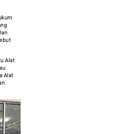
Hukum
ang
Dan
ebut
u Alat
au
 Alat
an