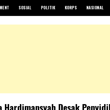
NMENT
SOSIAL
POLITIK
KORPS
NASIONAL
a Hardimansyah Desak Penyidi