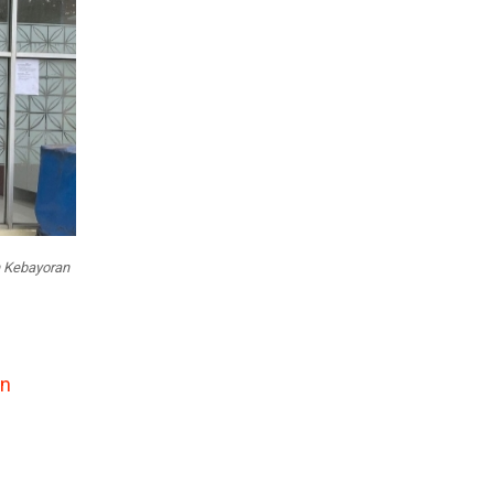
n Kebayoran
an