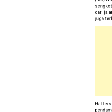
sengket
dari jal
juga ter
Hal ter
pendamp