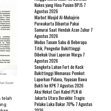
Nakes yang Hina Pasien BPJS
7
Agustus 2026
Marbot Masjid Al-Muhajirin
Purwakarta Dibantai Pakai
Samurai Saat Hendak Azan Zuhur
7
Agustus 2026
Modus Tanam Sabu di Beberapa
Titik, Pengedar Bukittinggi
Dibekuk Usai Laporan Warga
7
Agustus 2026
Sengketa Lahan Fort de Kock
Bukittinggi Memanas: Pemkot
Laporkan Pidana, Yayasan Bawa
an Surati
Bukti ke KPK
7 Agustus 2026
Aksi Nekat Curi Kabel PLN di
Jakarta Utara Berakhir Tragis:
 telah
Pelaku Luka Bakar 70%
7 Agustus
ung
2026
ikan