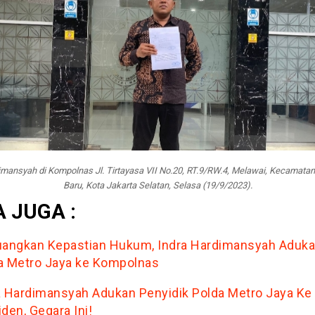
imansyah di Kompolnas Jl. Tirtayasa VII No.20, RT.9/RW.4, Melawai, Kecamata
Baru, Kota Jakarta Selatan, Selasa (19/9/2023).
 JUGA :
uangkan Kepastian Hukum, Indra Hardimansyah Aduk
a Metro Jaya ke Kompolnas
a Hardimansyah Adukan Penyidik Polda Metro Jaya Ke
den, Gegara Ini!