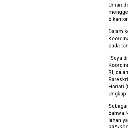
Uman de
menggel
dikanto
Dalam k
Koordin
pada tan
“Saya d
Koordin
RI, dala
Bareskri
Hariati 
Ungkap 
Sebagai
bahwa N
lahan y
385/200