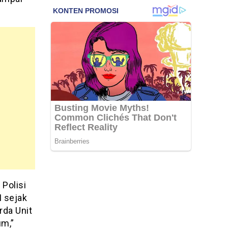
Polisi
I sejak
rda Unit
um,”