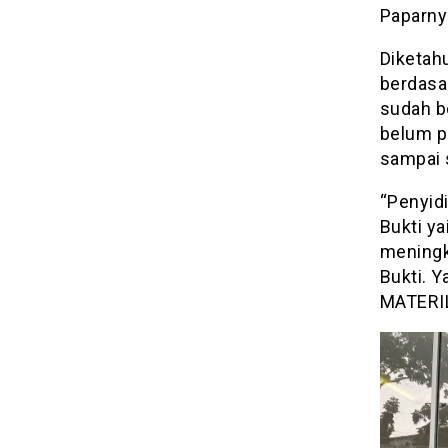
Paparny
Diketah
berdasa
sudah b
belum p
sampai s
“Penyidi
Bukti y
meningk
Bukti. Y
MATERIL.