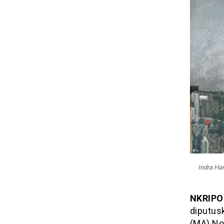
Indra Ha
NKRIPO
diputus
(MA) No