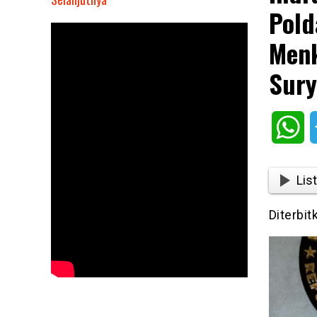
Pold
Indra
Hardimansyah
Menk
Desak
Penyidik
Sury
Polda
Metro
Jaya
Wh
Patuhi
Perintah
Menkopolhukam,
List
Segera
SP3
Diterbit
Kasus
Suryati