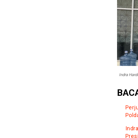
Indra Hard
BACA
Perj
Pold
Indr
Presi