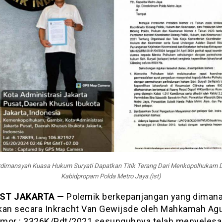
rdimansyah Kuasa Hukum Suryati Dapatkan Titik Terang Dari Menkopolhukam D
Kabidpropam Polda Metro Jaya.(ist)
ST JAKARTA —
Polemik berkepanjangan yang dimana
kan secara Inkracht Van Gewijsde oleh Mahkamah Ag
mor : 3326K/Pdt/2021 sesunguhnya telah menyelesa