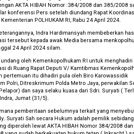
ngan AKTA HIBAH Nomor :384/2008 dan 385/2008 s
ar konferensi Pers setelah diundang Rapat Koordinas
r Kementerian POLHUKAM RI, Rabu 24 April 2024.
eterangannya, Indra Hardimansyah membeberkan hasi
asi tersebut kepada awak Media bersama menkopol
ggal 24 April 2024 silam.
i undang oleh Kemenkopolhukam RI untuk menghadiri
asi di Ruang Rapat Deputi V/ Kamtibmas Kemenkopo
m pertemuan itu dihadiri pula oleh Biro Karowassidik
m Polri, Ditreskrimum Polda Metro Jaya, perwakilan Sd
(Pelapor) dan saya selaku kuasa dari Sdri. Suryati ( Terl
Indra, Jumat (31/5).
mana pemberitaan sebelumnya terkait yang menyebu
y. Suryati Sah secara Hukum adalah pemilik sebidang
ang diperoleh lewat AKTA HIBAH Nomor 384/2008 dan
8 yang sudah berkekuatan hukum tetap ( Inkracht ) s