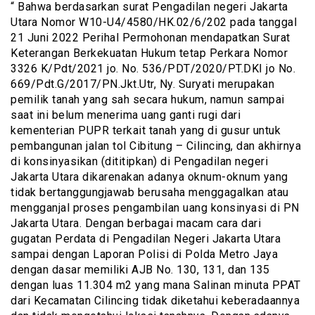
“ Bahwa berdasarkan surat Pengadilan negeri Jakarta
Utara Nomor W10-U4/4580/HK.02/6/202 pada tanggal
21 Juni 2022 Perihal Permohonan mendapatkan Surat
Keterangan Berkekuatan Hukum tetap Perkara Nomor
3326 K/Pdt/2021 jo. No. 536/PDT/2020/PT.DKI jo No.
669/Pdt.G/2017/PN.Jkt.Utr, Ny. Suryati merupakan
pemilik tanah yang sah secara hukum, namun sampai
saat ini belum menerima uang ganti rugi dari
kementerian PUPR terkait tanah yang di gusur untuk
pembangunan jalan tol Cibitung – Cilincing, dan akhirnya
di konsinyasikan (dititipkan) di Pengadilan negeri
Jakarta Utara dikarenakan adanya oknum-oknum yang
tidak bertanggungjawab berusaha menggagalkan atau
mengganjal proses pengambilan uang konsinyasi di PN
Jakarta Utara. Dengan berbagai macam cara dari
gugatan Perdata di Pengadilan Negeri Jakarta Utara
sampai dengan Laporan Polisi di Polda Metro Jaya
dengan dasar memiliki AJB No. 130, 131, dan 135
dengan luas 11.304 m2 yang mana Salinan minuta PPAT
dari Kecamatan Cilincing tidak diketahui keberadaannya