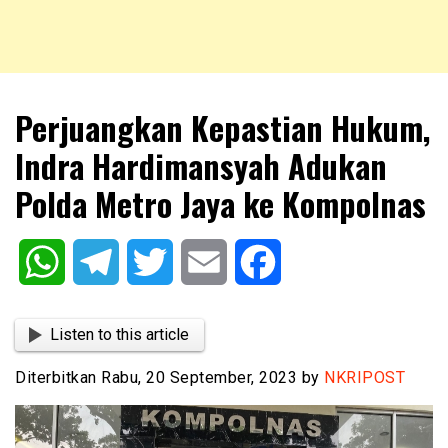
NKRIPOST – VOX POPULI PRO PATRIA
NKRIPOST
Perjuangkan Kepastian Hukum,
Indra Hardimansyah Adukan
Polda Metro Jaya ke Kompolnas
WhatsApp
Telegram
Twitter
Email
Facebook
Listen to this article
Diterbitkan Rabu, 20 September, 2023 by
NKRIPOST