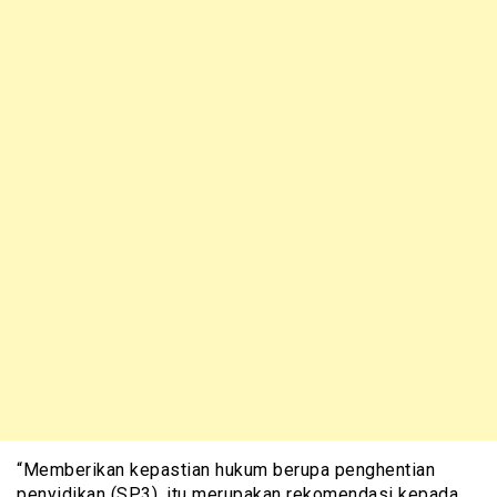
“Memberikan kepastian hukum berupa penghentian
penyidikan (SP3), itu merupakan rekomendasi kepada