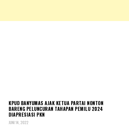
NKRIPOST – VOX POPULI PRO PATRIA
NKRIPOST
POLITIK
KPUD BANYUMAS AJAK KETUA PARTAI NONTON
BARENG PELUNCURAN TAHAPAN PEMILU 2024
DIAPRESIASI PKN
JUNI 14, 2022