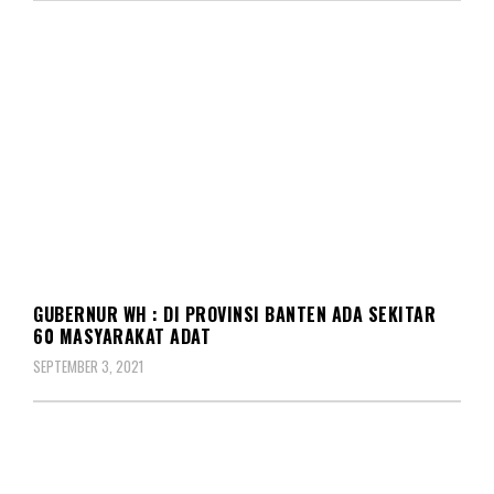
BERITA
REDAKSIONAL
GUBERNUR WH : DI PROVINSI BANTEN ADA SEKITAR
60 MASYARAKAT ADAT
SEPTEMBER 3, 2021
BERITA
DAERAH
INSPIRASI
KORPS
NASIONAL
REDAKSIONAL
SOSIAL