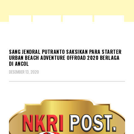
BERITA
EDITORIAL
KESEHATAN
KOMUNITAS
NKRIPOST – VOX POPULI PRO PATRIA
KORPS
NASIONAL
OLAH RAGA
NKRIPOST
REDAKSIONAL
SOSOK
SANG JENDRAL PUTRANTO SAKSIKAN PARA STARTER
URBAN BEACH ADVENTURE OFFROAD 2020 BERLAGA
DI ANCOL
DESEMBER 13, 2020