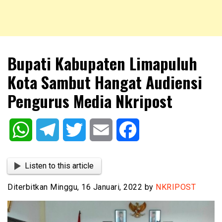
NKRIPOST – VOX POPULI PRO PATRIA
NKRIPOST
Bupati Kabupaten Limapuluh
Kota Sambut Hangat Audiensi
Pengurus Media Nkripost
WhatsApp
Telegram
Twitter
Email
Facebook
Listen to this article
Diterbitkan Minggu, 16 Januari, 2022 by
NKRIPOST