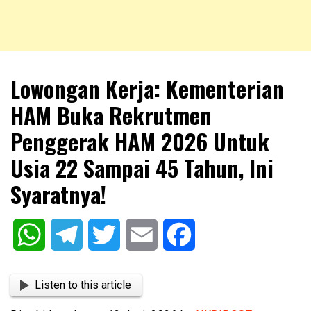
NKRIPOST – VOX POPULI PRO PATRIA
NKRIPOST
Lowongan Kerja: Kementerian
HAM Buka Rekrutmen
Penggerak HAM 2026 Untuk
Usia 22 Sampai 45 Tahun, Ini
Syaratnya!
WhatsApp
Telegram
Twitter
Email
Facebook
Listen to this article