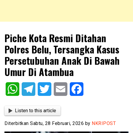
NKRIPOST – VOX POPULI PRO PATRIA
NKRIPOST
Piche Kota Resmi Ditahan
Polres Belu, Tersangka Kasus
Persetubuhan Anak Di Bawah
Umur Di Atambua
WhatsApp
Telegram
Twitter
Email
Facebook
Listen to this article
Diterbitkan Sabtu, 28 Februari, 2026 by
NKRIPOST