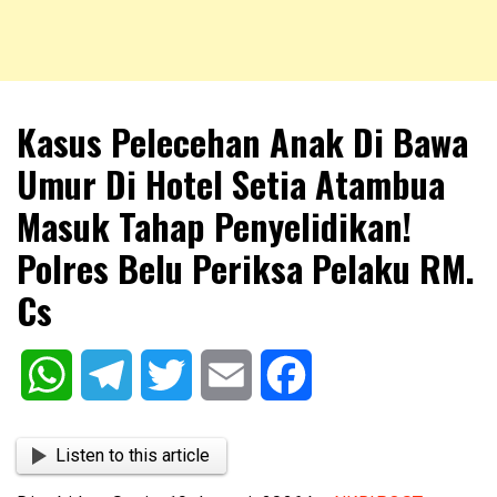
NKRIPOST – VOX POPULI PRO PATRIA
NKRIPOST
Kasus Pelecehan Anak Di Bawa
Umur Di Hotel Setia Atambua
Masuk Tahap Penyelidikan!
Polres Belu Periksa Pelaku RM.
Cs
WhatsApp
Telegram
Twitter
Email
Facebook
Listen to this article