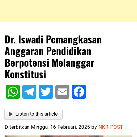
NKRIPOST – VOX POPULI PRO PATRIA
NKRIPOST
Dr. Iswadi Pemangkasan
Anggaran Pendidikan
Berpotensi Melanggar
Konstitusi
WhatsApp
Telegram
Twitter
Email
Facebook
Listen to this article
Diterbitkan Minggu, 16 Februari, 2025 by
NKRIPOST