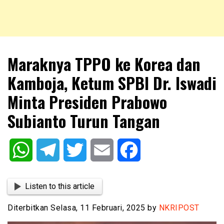
NKRIPOST – VOX POPULI PRO PATRIA
NKRIPOST
Maraknya TPPO ke Korea dan
Kamboja, Ketum SPBI Dr. Iswadi
Minta Presiden Prabowo
Subianto Turun Tangan
WhatsApp
Telegram
Twitter
Email
Facebook
Listen to this article
Diterbitkan Selasa, 11 Februari, 2025 by
NKRIPOST