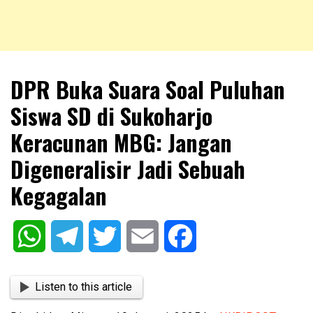
NKRIPOST – VOX POPULI PRO PATRIA
NKRIPOST
DPR Buka Suara Soal Puluhan
Siswa SD di Sukoharjo
Keracunan MBG: Jangan
Digeneralisir Jadi Sebuah
Kegagalan
WhatsApp
Telegram
Twitter
Email
Facebook
Listen to this article