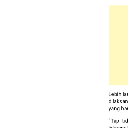
Lebih l
dilaksa
yang ba
“Tapi ti
laksanak