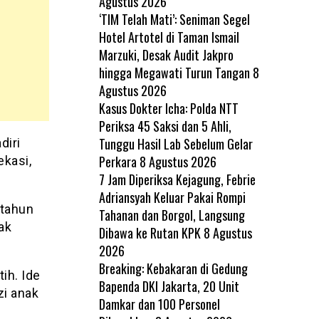
Agustus 2026
‘TIM Telah Mati’: Seniman Segel
Hotel Artotel di Taman Ismail
Marzuki, Desak Audit Jakpro
hingga Megawati Turun Tangan
8
Agustus 2026
Kasus Dokter Icha: Polda NTT
Periksa 45 Saksi dan 5 Ahli,
Tunggu Hasil Lab Sebelum Gelar
diri
Perkara
8 Agustus 2026
ekasi,
7 Jam Diperiksa Kejagung, Febrie
Adriansyah Keluar Pakai Rompi
 tahun
Tahanan dan Borgol, Langsung
ak
Dibawa ke Rutan KPK
8 Agustus
2026
Breaking: Kebakaran di Gedung
ih. Ide
Bapenda DKI Jakarta, 20 Unit
i anak
Damkar dan 100 Personel