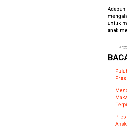
Adapun 
mengalam
untuk m
anak mel
Angg
BACA
Pulu
Pres
Mend
Maka
Terpi
Pres
Anak