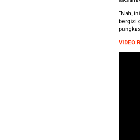
“Nah, in
bergizi 
pungkas
VIDEO 