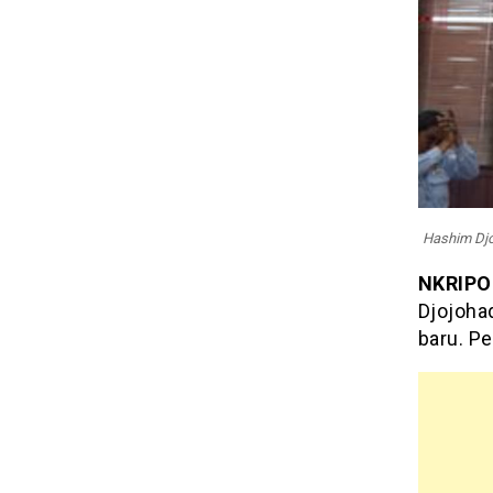
Hashim Djo
NKRIPO
Djojoha
baru. P