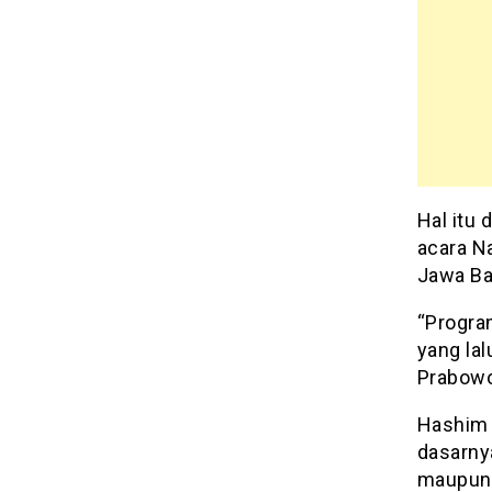
Hal itu
acara Na
Jawa Bar
“Progra
yang lal
Prabowo
Hashim 
dasarny
maupun 