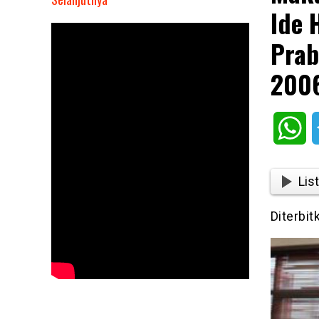
Ide 
Makan
Bergizi
Prab
Gratis
Ternyata
200
Ide Hashim
Djojohadikusumo
dan
Wh
Prabowo
Subianto
Yang
List
Digagas
Sejak
Diterbit
2006