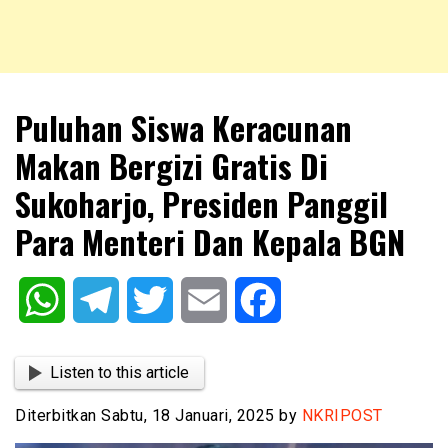
NKRIPOST – VOX POPULI PRO PATRIA
NKRIPOST
Puluhan Siswa Keracunan
Makan Bergizi Gratis Di
Sukoharjo, Presiden Panggil
Para Menteri Dan Kepala BGN
WhatsApp
Telegram
Twitter
Email
Facebook
Listen to this article
Diterbitkan Sabtu, 18 Januari, 2025 by
NKRIPOST