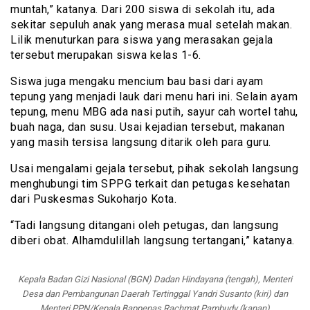
muntah,” katanya. Dari 200 siswa di sekolah itu, ada
sekitar sepuluh anak yang merasa mual setelah makan.
Lilik menuturkan para siswa yang merasakan gejala
tersebut merupakan siswa kelas 1-6.
Siswa juga mengaku mencium bau basi dari ayam
tepung yang menjadi lauk dari menu hari ini. Selain ayam
tepung, menu MBG ada nasi putih, sayur cah wortel tahu,
buah naga, dan susu. Usai kejadian tersebut, makanan
yang masih tersisa langsung ditarik oleh para guru.
Usai mengalami gejala tersebut, pihak sekolah langsung
menghubungi tim SPPG terkait dan petugas kesehatan
dari Puskesmas Sukoharjo Kota.
“Tadi langsung ditangani oleh petugas, dan langsung
diberi obat. Alhamdulillah langsung tertangani,” katanya.
Kepala Badan Gizi Nasional (BGN) Dadan Hindayana (tengah), Menteri
Desa dan Pembangunan Daerah Tertinggal Yandri Susanto (kiri) dan
Menteri PPN/Kepala Bappenas Rachmat Pambudy (kanan)