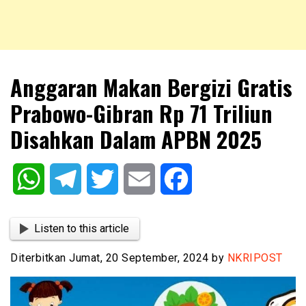
NKRIPOST – VOX POPULI PRO PATRIA
NKRIPOST
Anggaran Makan Bergizi Gratis
Prabowo-Gibran Rp 71 Triliun
Disahkan Dalam APBN 2025
WhatsApp
Telegram
Twitter
Email
Facebook
Listen to this article
Diterbitkan Jumat, 20 September, 2024 by
NKRIPOST