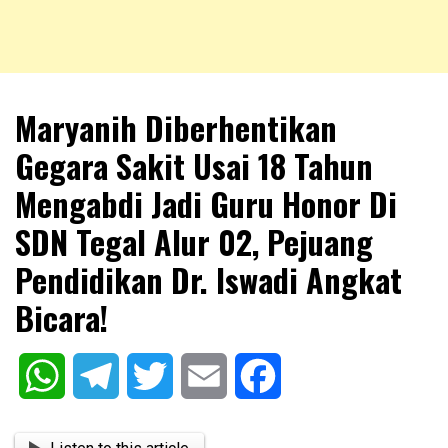
NKRIPOST – VOX POPULI PRO PATRIA
NKRIPOST
Maryanih Diberhentikan
Gegara Sakit Usai 18 Tahun
Mengabdi Jadi Guru Honor Di
SDN Tegal Alur 02, Pejuang
Pendidikan Dr. Iswadi Angkat
Bicara!
WhatsApp
Telegram
Twitter
Email
Facebook