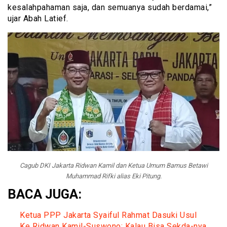
kesalahpahaman saja, dan semuanya sudah berdamai,”
ujar Abah Latief.
Cagub DKI Jakarta Ridwan Kamil dan Ketua Umum Bamus Betawi
Muhammad Rifki alias Eki Pitung.
BACA JUGA:
Ketua PPP Jakarta Syaiful Rahmat Dasuki Usul
Ke Ridwan Kamil-Suswono: Kalau Bisa Sekda-nya