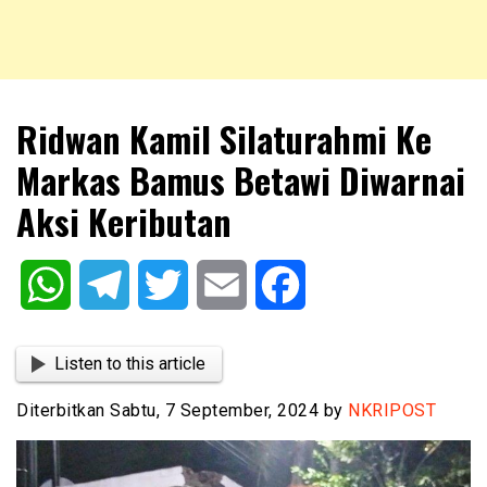
NKRIPOST – VOX POPULI PRO PATRIA
NKRIPOST
Ridwan Kamil Silaturahmi Ke
Markas Bamus Betawi Diwarnai
Aksi Keributan
WhatsApp
Telegram
Twitter
Email
Facebook
Listen to this article
Diterbitkan Sabtu, 7 September, 2024 by
NKRIPOST