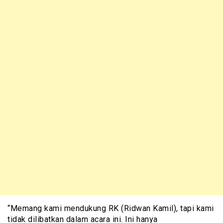
“Memang kami mendukung RK (Ridwan Kamil), tapi kami
tidak dilibatkan dalam acara ini. Ini hanya