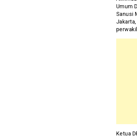
Umum DP
Sanusi M
Jakarta
perwakil
Ketua D