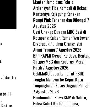
Mantan Jampidsus Febrie
Ardiansyah Tiba Kembali di Bekas
Kantornya Kejagung Kenakan
Rompi Pink Tahanan dan Diborgol
7
Agustus 2026
Usai Ungkap Dugaan MBG Basi di
Ketapang Kalbar, Rumah Wartawan
i
Digeruduk Puluhan Orang: Istri
i
Alami Trauma
7 Agustus 2026
BPP KAPMI Gaspol Ke Desa, Bentuk
Satgas MBG dan Koperasi Merah
4.
Putih
7 Agustus 2026
GEMMAKO Laporkan Dirut RSUD
 Jakarta
Tengku Mansyur ke Kejari Kota
Tanjungbalai, Kasus Dugaan Pungli
7 Agustus 2026
rta, H.
Pembunuhan Siswi SMP di Nabire,
.
Polisi Sebut Korban Dihabisi,
 Ketua