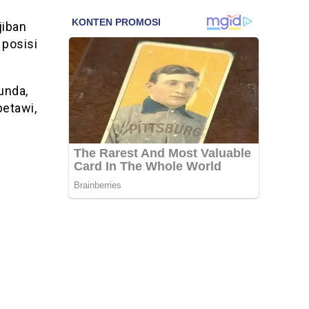
jiban
 posisi
unda,
betawi,