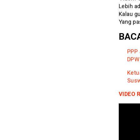
Lebih a
Kalau g
Yang pa
BACA
PPP 
DPW 
Ketu
Susw
VIDEO 