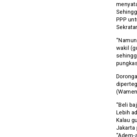
menyata
Sehingg
PPP unt
Sekratar
“Namun 
wakil (g
sehingg
pungkas
Doronga
diperte
(Wamena
“Beli ba
Lebih a
Kalau g
Jakarta 
“Adem-a