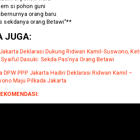
dem si pohon guni
ubernurnya orang baru
s sekdanya orang Betawi”**
 JUGA:
Jakarta Deklarasi Dukung Ridwan Kamil-Suswono, Ket
Syaiful Dasuki: Sekda Pas’nya Orang Betawi
a DPW PPP Jakarta Hadiri Deklarasi Ridwan Kamil –
ono Maju Pilkada Jakarta
REKOMENDASI: