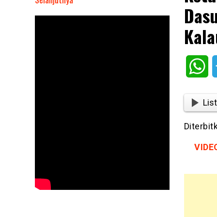
Dasu
Ketua
PPP
Kala
Jakarta
Syaiful
Rahmat
Wh
Dasuki
Usul
Ke
List
Ridwan
Kamil-
Diterbi
Suswono:
Kalau
VIDEO
Bisa
Sekda-
nya
Orang
Betawi