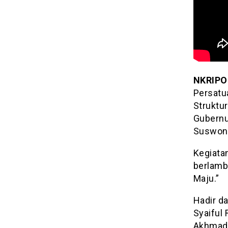
NKRIPO
Persatu
Struktu
Gubernu
Suswono
Kegiatan
berlamb
Maju.”
Hadir da
Syaiful
Akhmad 