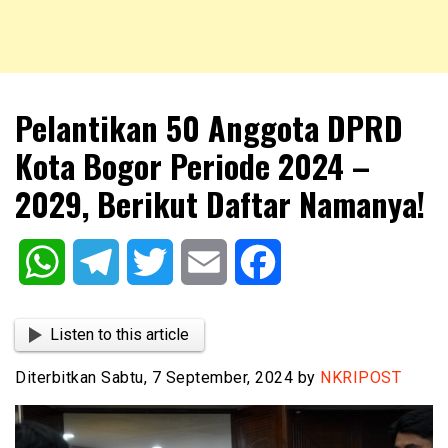
NKRIPOST – VOX POPULI PRO PATRIA
NKRIPOST
Pelantikan 50 Anggota DPRD
Kota Bogor Periode 2024 –
2029, Berikut Daftar Namanya!
WhatsApp
Telegram
Twitter
Email
Facebook
Listen to this article
Diterbitkan Sabtu, 7 September, 2024 by
NKRIPOST