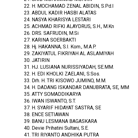
H. MOCHAMAD ZENAL ABIDIN, S.Pd.I
ABDUL KADIR HASBI ALATAS
NASYA KHARISYA LESTARI
ACHMAD RIFKI ALAYDRUS, S.H., M.Kn
DRS. SAFRUDIN, M.Si
KARINA SOERBAKTI
Hj. HAKANNA, S.I. Kom., M.A.P.
ZAKIYATUL FIKRIYAH AL ASLAMIYAH
JATIRIN
HJ. LUSIANA NURISSIYADAH, SE.MM.
H. EDI KHOLKI ZAELANI, S.Sos.
Drh. H. TRI KISOWO JUMINO, M.M.
H. DADANG ISKANDAR DANUBRATA, SE, MM
ATTY SOMADDIKARYA
IWAN ISWANTO, S.T.
H. SYARIF HIDAYAT SASTRA, SE
ENCE SETIAWAN
BANU LESMANA BAGASKARA
Devie Prihatini Sultani, S.E.
TRI RIYANTO ANDHIKA PUTRA