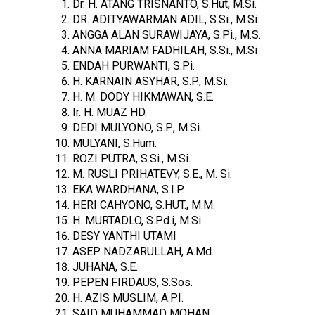
Dr. H. ATANG TRISNANTO, S.Hut, M.Si.
DR. ADITYAWARMAN ADIL, S.Si., M.Si.
ANGGA ALAN SURAWIJAYA, S.Pi., M.S.
ANNA MARIAM FADHILAH, S.Si., M.Si
ENDAH PURWANTI, S.Pi.
H. KARNAIN ASYHAR, S.P., M.Si.
H. M. DODY HIKMAWAN, S.E.
Ir. H. MUAZ HD.
DEDI MULYONO, S.P., M.Si.
MULYANI, S.Hum.
ROZI PUTRA, S.Si., M.Si.
M. RUSLI PRIHATEVY, S.E., M. Si.
EKA WARDHANA, S.I.P.
HERI CAHYONO, S.HUT., M.M.
H. MURTADLO, S.Pd.i, M.Si.
DESY YANTHI UTAMI
ASEP NADZARULLAH, A.Md.
JUHANA, S.E.
PEPEN FIRDAUS, S.Sos.
H. AZIS MUSLIM, A.PI.
SAID MUHAMMAD MOHAN