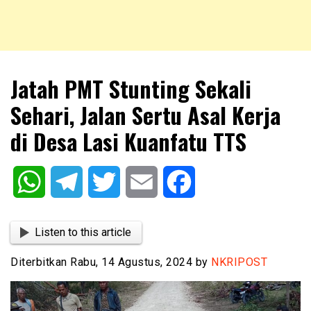
NKRIPOST – VOX POPULI PRO PATRIA
NKRIPOST
Jatah PMT Stunting Sekali
Sehari, Jalan Sertu Asal Kerja
di Desa Lasi Kuanfatu TTS
WhatsApp
Telegram
Twitter
Email
Facebook
Listen to this article
Diterbitkan Rabu, 14 Agustus, 2024 by
NKRIPOST