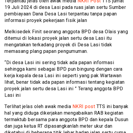
Terpantau jelas oleh awak media
NKRI Post
TTS jumat
19 Juli 2024 di desa Lasi pada ruas jalan sertu Sumber
pembiayaan Dana Desa Lasi terpantau tanpa papan
informasi proyek pekerjaan fisik jalan
Melkisedek Finit seorang anggota BPD desa Olais yang
ditemui di lokasi proyek jalan sertu desa Lasi itu
mengatakan terkadang proyek di Desa Lasi tidak
memasang plang papan pengumuman.
“Di desa Lasi ini sering tidak ada papan informasi
sehingga kami sebagai BPD pun bingung dengan cara
kerja kepala desa Lasi ini seperti yang pak Wartawan
lihat, benar tidak ada papan informasi tentang kegiatan
proyek jalan sertu desa Lasi ini ” Terang anggota BPD
Lasi ini
Terlihat jelas oleh awak media
NKRI post
TTS ini banyak
hal yang diduga dikerjakan mengabaikan RAB kegiatan
termaktub bersama para anggota BPD dan kepala Dusun
dan juga ketua RT dipasangkanlah meter ukur dan
diketahui di beberapa titik lebar badan jalan sertu cuma