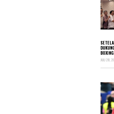
OLAH
SETELA
DUKUN
BOXING
JULI 28, 