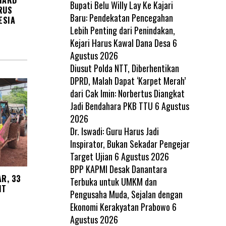
CHARD
Bupati Belu Willy Lay Ke Kajari
RUS
Baru: Pendekatan Pencegahan
ESIA
Lebih Penting dari Penindakan,
Kejari Harus Kawal Dana Desa
6
Agustus 2026
Diusut Polda NTT, Diberhentikan
DPRD, Malah Dapat ‘Karpet Merah’
dari Cak Imin: Norbertus Diangkat
Jadi Bendahara PKB TTU
6 Agustus
2026
Dr. Iswadi: Guru Harus Jadi
Inspirator, Bukan Sekadar Pengejar
Target Ujian
6 Agustus 2026
BPP KAPMI Desak Danantara
AR, 33
Terbuka untuk UMKM dan
IT
Pengusaha Muda, Sejalan dengan
Ekonomi Kerakyatan Prabowo
6
Agustus 2026