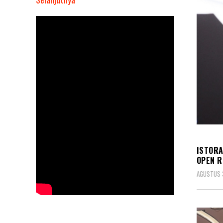
Datang
dan
Saksikan!
FINAL
TURNAMEN
BOLA
VOLI
PUTRA
–
POLI
KORP
CUP
I
ISTORA
OPEN R
AGUSTUS 