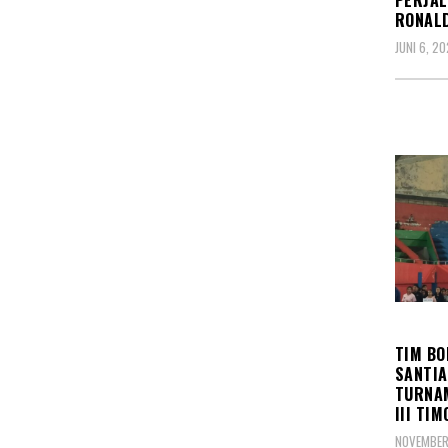
PERJAL
RONALD
JUNI 6, 2
OLAH
TIM BO
SANTIA
TURNAM
III TI
NOVEMBER 