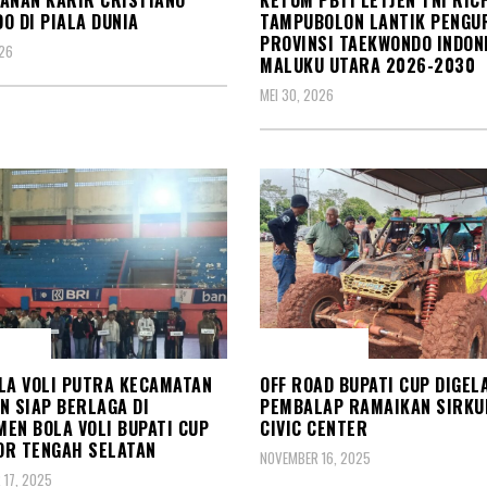
ANAN KARIR CRISTIANO
KETUM PBTI LETJEN TNI RI
O DI PIALA DUNIA
TAMPUBOLON LANTIK PENGU
PROVINSI TAEKWONDO INDON
026
MALUKU UTARA 2026-2030
MEI 30, 2026
 RAGA
OLAH RAGA
LA VOLI PUTRA KECAMATAN
OFF ROAD BUPATI CUP DIGEL
N SIAP BERLAGA DI
PEMBALAP RAMAIKAN SIRKU
EN BOLA VOLI BUPATI CUP
CIVIC CENTER
MOR TENGAH SELATAN
NOVEMBER 16, 2025
17, 2025