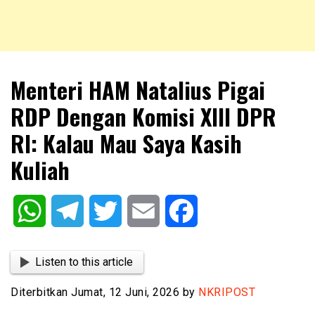
NKRIPOST – VOX POPULI PRO PATRIA
NKRIPOST
Menteri HAM Natalius Pigai
RDP Dengan Komisi XIII DPR
RI: Kalau Mau Saya Kasih
Kuliah
WhatsApp
Telegram
Twitter
Email
Facebook
Listen to this article
Diterbitkan Jumat, 12 Juni, 2026 by
NKRIPOST