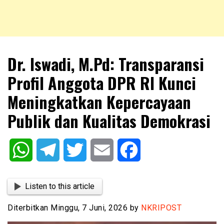
NKRIPOST – VOX POPULI PRO PATRIA
NKRIPOST
Dr. Iswadi, M.Pd: Transparansi
Profil Anggota DPR RI Kunci
Meningkatkan Kepercayaan
Publik dan Kualitas Demokrasi
WhatsApp
Telegram
Twitter
Email
Facebook
Listen to this article
Diterbitkan Minggu, 7 Juni, 2026 by
NKRIPOST