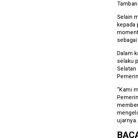
Tambang
Selain 
kepada 
momentu
sebagai
Dalam k
selaku 
Selatan
Pemerin
“Kami m
Pemerint
memberi
mengelo
ujarnya.
BACA