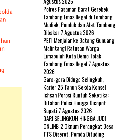
Agustus 2026
Polres Pasaman Barat Gerebek
polda
Tambang Emas Ilegal di Tombang
kan
Mudiak, Pondok dan Alat Tambang
Dibakar
7 Agustus 2026
PETI Menjalar ke Batang Gunuang
uhan
Malintang! Ratusan Warga
un
Limapuluh Kota Demo Tolak
Tambang Emas Ilegal
7 Agustus
ng
2026
Gara-gara Diduga Selingkuh,
Karier 25 Tahun Sekda Konsel
Ichsan Porosi Runtuh Seketika:
Ditahan Polisi Hingga Dicopot
Bupati
7 Agustus 2026
DARI SELINGKUH HINGGA JUDI
ONLINE: 2 Oknum Perangkat Desa
TTS Diseret, Pemda Dituding