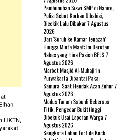
Pembunuhan Siswi SMP di Nabire,
Polisi Sebut Korban Dihabisi,
Dicekik Lalu Dibakar
7 Agustus
2026
Dari ‘Suruh ke Kamar Jenazah’
Hingga Minta Maaf: Ini Deretan
Nakes yang Hina Pasien BPJS
7
Agustus 2026
Marbot Masjid Al-Muhajirin
Purwakarta Dibantai Pakai
Samurai Saat Hendak Azan Zuhur
7
Agustus 2026
yat
Modus Tanam Sabu di Beberapa
Elhan
Titik, Pengedar Bukittinggi
Dibekuk Usai Laporan Warga
7
h I IKTN,
Agustus 2026
yarakat
Sengketa Lahan Fort de Kock
i