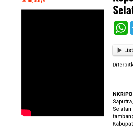
Sela
Koperasi
Tambang
Rakyat
Wh
Solok
Selatan
Resmi
List
Didirikan
Diterbit
NKRIPO
Saputra
Selatan
tambang 
Kabupat