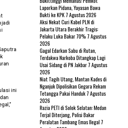
Bukittinggi Memanas: Pemkot
Laporkan Pidana, Yayasan Bawa
Bukti ke KPK
7 Agustus 2026
at
Aksi Nekat Curi Kabel PLN di
jadi
Jakarta Utara Berakhir Tragis:
i
Pelaku Luka Bakar 70%
7 Agustus
2026
Saputra
Gagal Edarkan Sabu di Rutan,
ok
Terdakwa Narkoba Ditangkap Lagi
uran
Usai Sidang di PN Jakbar
7 Agustus
2026
Niat Tagih Utang, Mantan Kades di
Nganjuk Dipolisikan Gegara Rekam
asi ini
Tetangga Pakai Handuk
7 Agustus
 dan
2026
gal,”
Razia PETI di Solok Selatan: Medan
Terjal Diterjang, Polisi Bakar
Peralatan Tambang Emas Ilegal
7