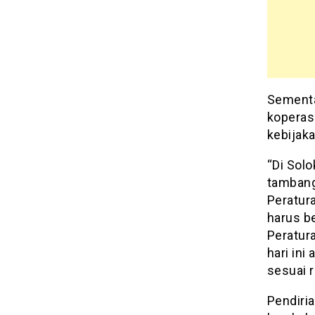
Sementa
koperas
kebijaka
“Di Sol
tambang
Peratur
harus b
Peratura
hari ini
sesuai r
Pendiri