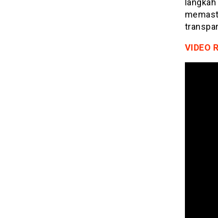
langkah
memasti
transpa
VIDEO 