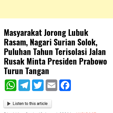
NKRIPOST – VOX POPULI PRO PATRIA
NKRIPOST
Masyarakat Jorong Lubuk
Rasam, Nagari Surian Solok,
Puluhan Tahun Terisolasi Jalan
Rusak Minta Presiden Prabowo
Turun Tangan
WhatsApp
Telegram
Twitter
Email
Facebook
Listen to this article