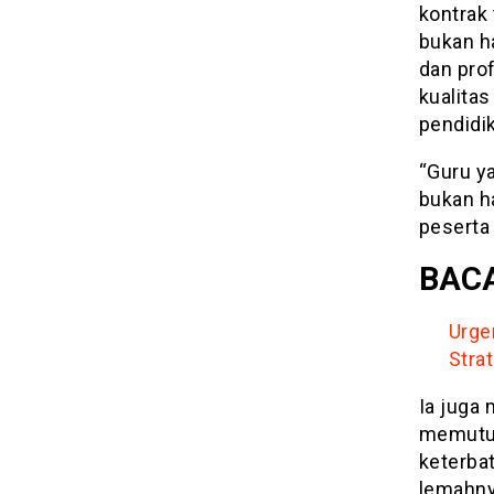
kontrak 
bukan h
dan pro
kualita
pendidi
“Guru y
bukan h
peserta 
BACA
Urge
Stra
Ia juga 
memutus
keterba
lemahny