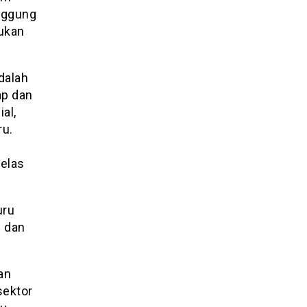
nggung
ukan
dalah
ap dan
al,
ru.
jelas
uru
i dan
an
sektor