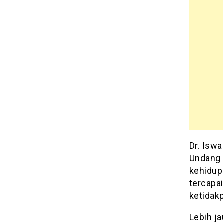
Dr. Iswa
Undang 
kehidup
tercapai
ketidakp
Lebih j