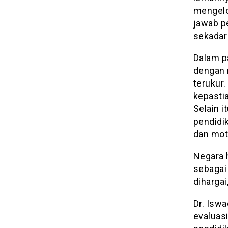
mengelo
jawab p
sekadar
Dalam p
dengan 
terukur.
kepasti
Selain 
pendidik
dan moti
Negara 
sebagai 
dihargai
Dr. Isw
evaluas