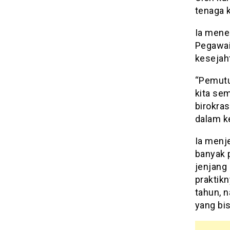
tenaga 
Ia mene
Pegawai
kesejaht
“Pemutu
kita se
birokras
dalam k
Ia menj
banyak p
jenjang
praktik
tahun, n
yang bi