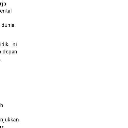
rja
ental
n
 dunia
ik. Ini
a depan
.
ah
unjukkan
am