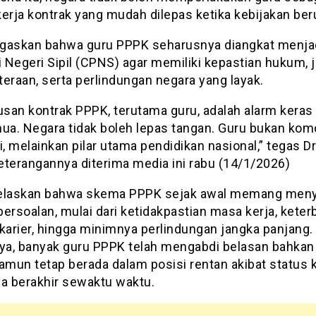
kerja kontrak yang mudah dilepas ketika kebijakan ber
gaskan bahwa guru PPPK seharusnya diangkat menja
 Negeri Sipil (CPNS) agar memiliki kepastian hukum, 
eraan, serta perlindungan negara yang layak.
san kontrak PPPK, terutama guru, adalah alarm keras 
mua. Negara tidak boleh lepas tangan. Guru bukan kom
i, melainkan pilar utama pendidikan nasional,” tegas Dr
eterangannya diterima media ini rabu (14/1/2026)
elaskan bahwa skema PPPK sejak awal memang men
ersoalan, mulai dari ketidakpastian masa kerja, kete
 karier, hingga minimnya perlindungan jangka panjang.
nya, banyak guru PPPK telah mengabdi belasan bahkan
amun tetap berada dalam posisi rentan akibat status 
sa berakhir sewaktu waktu.