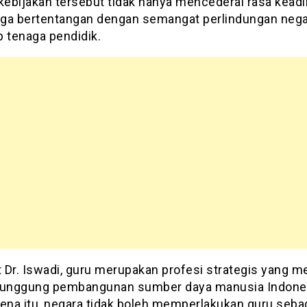
kebijakan tersebut tidak hanya mencederai rasa keadi
juga bertentangan dengan semangat perlindungan neg
p tenaga pendidik.
 Dr. Iswadi, guru merupakan profesi strategis yang m
punggung pembangunan sumber daya manusia Indone
rena itu, negara tidak boleh memperlakukan guru seba