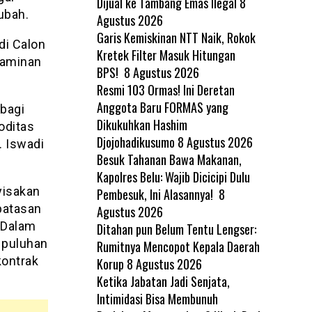
Dijual ke Tambang Emas Ilegal
8
ubah.
Agustus 2026
Garis Kemiskinan NTT Naik, Rokok
di Calon
Kretek Filter Masuk Hitungan
jaminan
BPS!
8 Agustus 2026
Resmi 103 Ormas! Ini Deretan
Anggota Baru FORMAS yang
bagi
Dikukuhkan Hashim
oditas
Djojohadikusumo
8 Agustus 2026
. Iswadi
Besuk Tahanan Bawa Makanan,
Kapolres Belu: Wajib Dicicipi Dulu
yisakan
Pembesuk, Ini Alasannya!
8
rbatasan
Agustus 2026
 Dalam
Ditahan pun Belum Tentu Lengser:
 puluhan
Rumitnya Mencopot Kepala Daerah
kontrak
Korup
8 Agustus 2026
Ketika Jabatan Jadi Senjata,
Intimidasi Bisa Membunuh