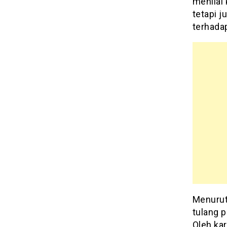
menilai 
tetapi 
terhada
Menurut
tulang 
Oleh ka