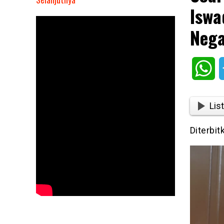
Iswa
Soal
Pemutusan
Nega
Kontrak
PPPK,
Dr.
Wh
Iswadi:
Guru
Wajib
List
Diangkat
CPNS,
Diterbit
Negara
Harus
Hadir