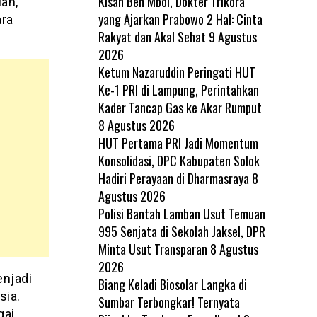
Kisah Ben Mboi, Dokter Trikora
lan,
yang Ajarkan Prabowo 2 Hal: Cinta
ara
Rakyat dan Akal Sehat
9 Agustus
2026
Ketum Nazaruddin Peringati HUT
Ke-1 PRI di Lampung, Perintahkan
Kader Tancap Gas ke Akar Rumput
8 Agustus 2026
HUT Pertama PRI Jadi Momentum
Konsolidasi, DPC Kabupaten Solok
Hadiri Perayaan di Dharmasraya
8
Agustus 2026
Polisi Bantah Lamban Usut Temuan
995 Senjata di Sekolah Jaksel, DPR
Minta Usut Transparan
8 Agustus
2026
enjadi
Biang Keladi Biosolar Langka di
sia.
Sumbar Terbongkar! Ternyata
gai