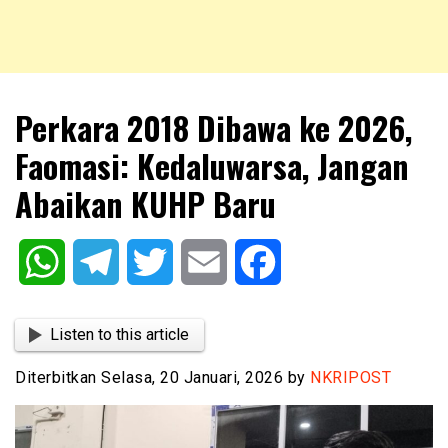
NKRIPOST – VOX POPULI PRO PATRIA
NKRIPOST
Perkara 2018 Dibawa ke 2026,
Faomasi: Kedaluwarsa, Jangan
Abaikan KUHP Baru
WhatsApp
Telegram
Twitter
Email
Facebook
Listen to this article
Diterbitkan Selasa, 20 Januari, 2026 by
NKRIPOST