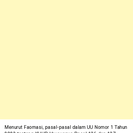
Menurut Faomasi, pasal-pasal dalam UU Nomor 1 Tahun