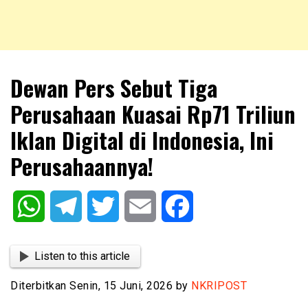
NKRIPOST – VOX POPULI PRO PATRIA
NKRIPOST
Dewan Pers Sebut Tiga
Perusahaan Kuasai Rp71 Triliun
Iklan Digital di Indonesia, Ini
Perusahaannya!
WhatsApp
Telegram
Twitter
Email
Facebook
Listen to this article
Diterbitkan Senin, 15 Juni, 2026 by
NKRIPOST