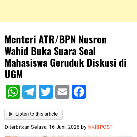
NKRIPOST – VOX POPULI PRO PATRIA
NKRIPOST
Menteri ATR/BPN Nusron
Wahid Buka Suara Soal
Mahasiswa Geruduk Diskusi di
UGM
WhatsApp
Telegram
Twitter
Email
Facebook
Listen to this article
Diterbitkan Selasa, 16 Juni, 2026 by
NKRIPOST