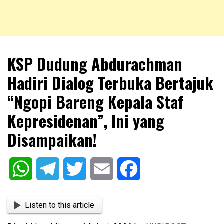
NKRIPOST – VOX POPULI PRO PATRIA
NKRIPOST
KSP Dudung Abdurachman
Hadiri Dialog Terbuka Bertajuk
“Ngopi Bareng Kepala Staf
Kepresidenan”, Ini yang
Disampaikan!
WhatsApp
Telegram
Twitter
Email
Facebook
Listen to this article