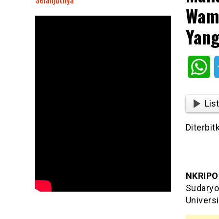
Wame
Mahasiswa
Geruduk
Yang
Diskusi
di
UGM,
Wh
Wamentan
Sudaryono
Buka
List
Suara:
Ada
Diterbit
Yang
Berusaha
Pukul
Saya
NKRIPO
Sudaryo
Univers