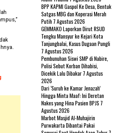
BPP KAPMI Gaspol Ke Desa, Bentuk
dah
Satgas MBG dan Koperasi Merah
ampus,”
Putih
7 Agustus 2026
GEMMAKO Laporkan Dirut RSUD
Tengku Mansyur ke Kejari Kota
idak
Tanjungbalai, Kasus Dugaan Pungli
uhnya.
7 Agustus 2026
Pembunuhan Siswi SMP di Nabire,
Polisi Sebut Korban Dihabisi,
Dicekik Lalu Dibakar
7 Agustus
g
2026
Dari ‘Suruh ke Kamar Jenazah’
Hingga Minta Maaf: Ini Deretan
Nakes yang Hina Pasien BPJS
7
Agustus 2026
Marbot Masjid Al-Muhajirin
Purwakarta Dibantai Pakai
Samurai Saat Hendak Azan Zuhur
7