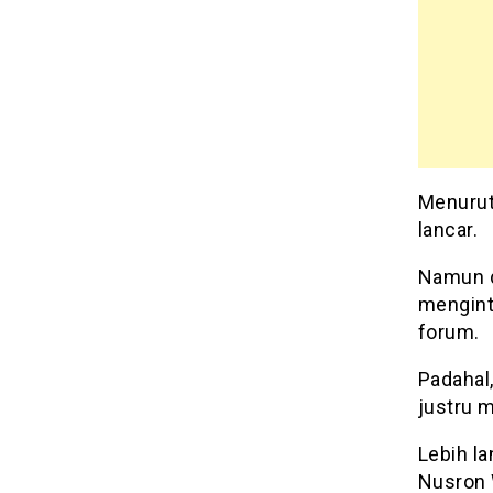
Menurut
lancar.
Namun d
mengint
forum.
Padahal
justru m
Lebih l
Nusron 