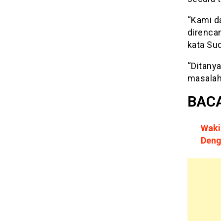
“Kami d
direnca
kata Sud
“Ditanya
masalah
BACA
Waki
Deng