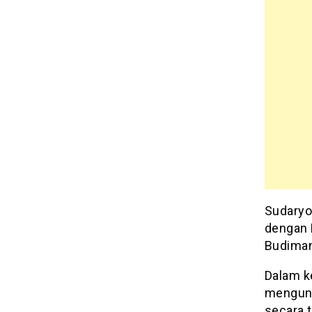
Sudaryo
dengan 
Budiman
Dalam k
mengung
secara 