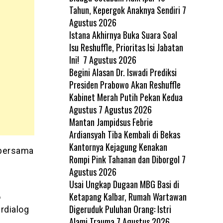
Tahun, Kepergok Anaknya Sendiri
7
Agustus 2026
Istana Akhirnya Buka Suara Soal
Isu Reshuffle, Prioritas Isi Jabatan
Ini!
7 Agustus 2026
Begini Alasan Dr. Iswadi Prediksi
Presiden Prabowo Akan Reshuffle
Kabinet Merah Putih Pekan Kedua
Agustus
7 Agustus 2026
Mantan Jampidsus Febrie
Ardiansyah Tiba Kembali di Bekas
Kantornya Kejagung Kenakan
 bersama
Rompi Pink Tahanan dan Diborgol
7
n
Agustus 2026
Usai Ungkap Dugaan MBG Basi di
Ketapang Kalbar, Rumah Wartawan
o
Digeruduk Puluhan Orang: Istri
rdialog
Alami Trauma
7 Agustus 2026