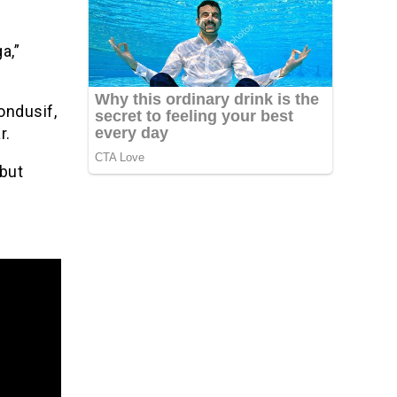
a,”
ondusif,
r.
but