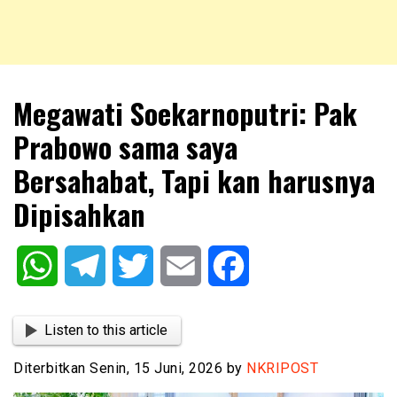
NKRIPOST – VOX POPULI PRO PATRIA
NKRIPOST
Megawati Soekarnoputri: Pak
Prabowo sama saya
Bersahabat, Tapi kan harusnya
Dipisahkan
WhatsApp
Telegram
Twitter
Email
Facebook
Listen to this article
Diterbitkan Senin, 15 Juni, 2026 by
NKRIPOST