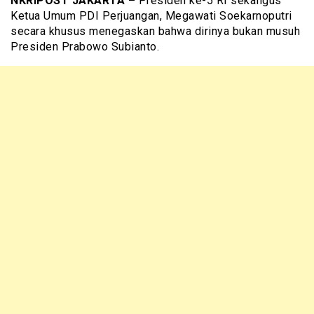
NKRIPOST JAKARTA –
Presiden ke-5 RI sekaligus
Ketua Umum PDI Perjuangan, Megawati Soekarnoputri
secara khusus menegaskan bahwa dirinya bukan musuh
Presiden Prabowo Subianto.