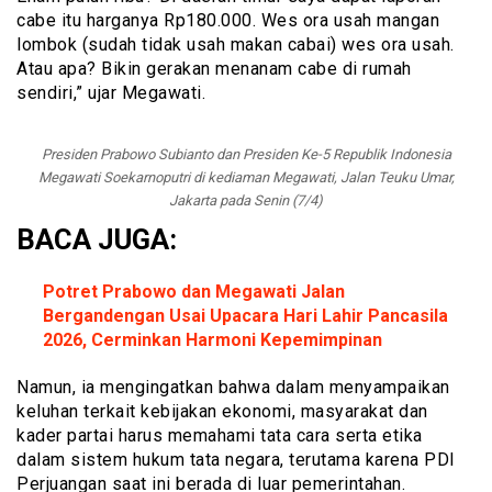
cabe itu harganya Rp180.000. Wes ora usah mangan
lombok (sudah tidak usah makan cabai) wes ora usah.
Atau apa? Bikin gerakan menanam cabe di rumah
sendiri,” ujar Megawati.
Presiden Prabowo Subianto dan Presiden Ke-5 Republik Indonesia
Megawati Soekarnoputri di kediaman Megawati, Jalan Teuku Umar,
Jakarta pada Senin (7/4)
BACA JUGA:
Potret Prabowo dan Megawati Jalan
Bergandengan Usai Upacara Hari Lahir Pancasila
2026, Cerminkan Harmoni Kepemimpinan
Namun, ia mengingatkan bahwa dalam menyampaikan
keluhan terkait kebijakan ekonomi, masyarakat dan
kader partai harus memahami tata cara serta etika
dalam sistem hukum tata negara, terutama karena PDI
Perjuangan saat ini berada di luar pemerintahan.