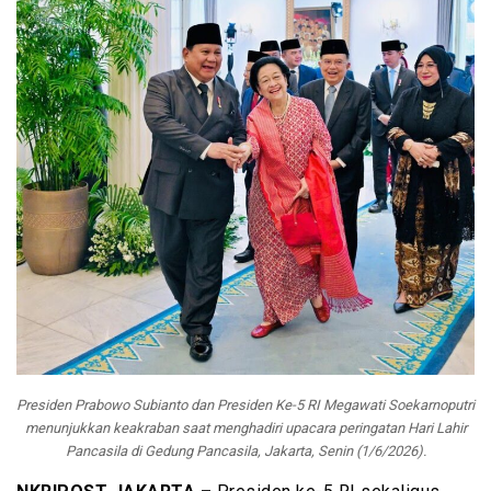
Presiden Prabowo Subianto dan Presiden Ke-5 RI Megawati Soekarnoputri
menunjukkan keakraban saat menghadiri upacara peringatan Hari Lahir
Pancasila di Gedung Pancasila, Jakarta, Senin (1/6/2026).