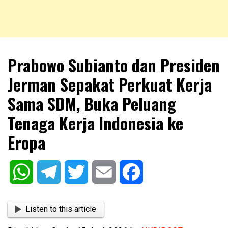
NKRIPOST – VOX POPULI PRO PATRIA
NKRIPOST
Prabowo Subianto dan Presiden
Jerman Sepakat Perkuat Kerja
Sama SDM, Buka Peluang
Tenaga Kerja Indonesia ke
Eropa
WhatsApp
Telegram
Twitter
Email
Facebook
Listen to this article