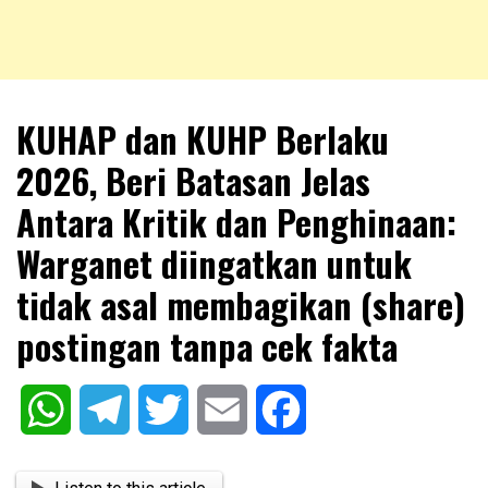
NKRIPOST – VOX POPULI PRO PATRIA
NKRIPOST
KUHAP dan KUHP Berlaku
2026, Beri Batasan Jelas
Antara Kritik dan Penghinaan:
Warganet diingatkan untuk
tidak asal membagikan (share)
postingan tanpa cek fakta
WhatsApp
Telegram
Twitter
Email
Facebook