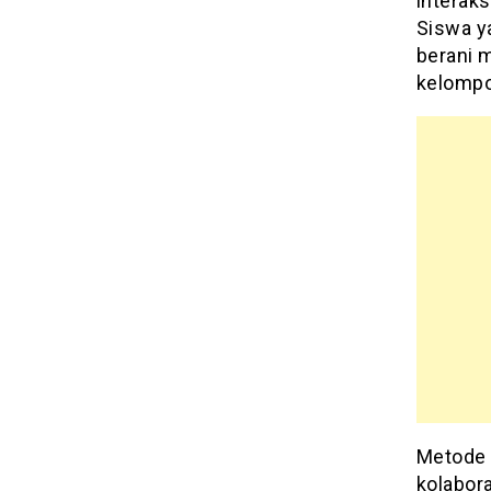
interaksi
Siswa y
berani 
kelompo
Metode 
kolabora