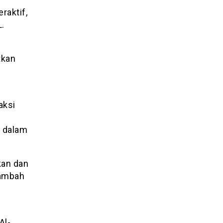
raktif,
.
tkan
aksi
n dalam
kan dan
tambah
Al-