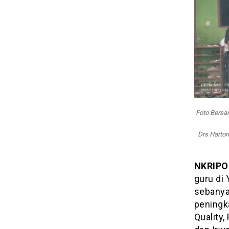
Madrasah
Ibtidaiyah
Delitua
Foto Bersam
Drs Harton
NKRIPO
guru di 
sebanyak
peningk
Quality,