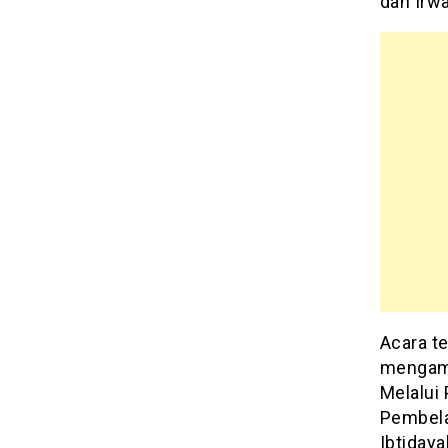
dan Irw
Acara t
mengam
Melalui
Pembela
Ibtidaya