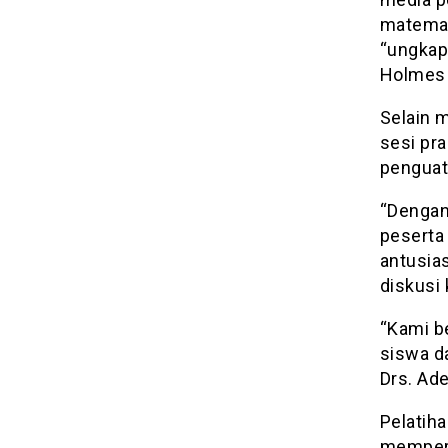
matemati
“ungkap
Holmes 
Selain 
sesi pr
penguata
“Dengan
peserta 
antusia
diskusi
“Kami b
siswa d
Drs. Ade
Pelatiha
memperb