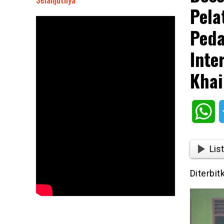
Pela
Dosen
Universitas
Peda
Quality
Laksanakan
Inte
Pelatihan
Khai
Peningkatan
Kemampuan
Pedagogik
Guru
Wh
Melalui
Pembelajaran
Interaksi
List
di
Yayasan
Diterbi
Pendidikan
Al-
Khairat