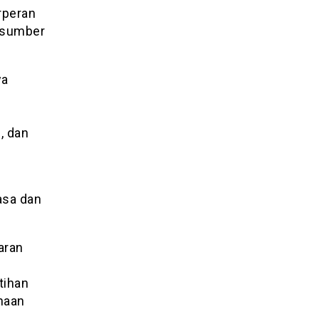
rperan
i sumber
wa
, dan
asa dan
aran
tihan
unaan