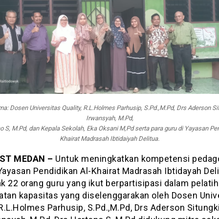
a: Dosen Universitas Quality, R.L.Holmes Parhusip, S.Pd.,M.Pd, Drs Aderson Sit
Irwansyah, M.Pd,
o S, M.Pd, dan Kepala Sekolah, Eka Oksani M,Pd serta para guru di Yayasan Pen
Khairat Madrasah Ibtidaiyah Delitua.
ST MEDAN –
Untuk meningkatkan kompetensi pedag
Yayasan Pendidikan Al-Khairat Madrasah Ibtidayah Del
 22 orang guru yang ikut berpartisipasi dalam pelati
atan kapasitas yang diselenggarakan oleh Dosen Univ
 R.L.Holmes Parhusip, S.Pd.,M.Pd, Drs Aderson Situngki