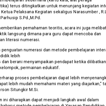
ka) terus ditingkatkan untuk menunjang kegiatan inte
 Ketua Pelaksana Kegiatan sekaligus Narasumber , R.L
Parhusip S.Pd.,M.Pd.
memberikan pemahaman teoritis, acara ini juga meliba
aktik langsung dimana para guru dapat mencoba dan
n literasi numerasi.
 penguatan numerasi dan metode pembelajaran inter
didik lebih
s dan berani menyampaikan pendapat ketika dilibatka
 kelompok, permainan edukatif.
erharap proses pembelajaran dapat lebih menyenang
apat lebih mudah memahami materi yang diajarkan,” 
rson Situngkir M.Si.
n ini diharapkan dapat menjadi langkah awal dalam
aharui metode pembelajaran di Yayasan Pendidikan 