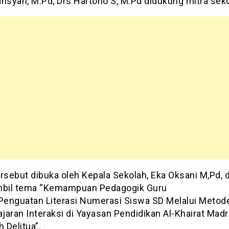
ansyah, M.Pd, Drs Hartono S, M.Pd didukung mitra seko
ersebut dibuka oleh Kepala Sekolah, Eka Oksani M,Pd,
bil tema “Kemampuan Pedagogik Guru
 Penguatan Literasi Numerasi Siswa SD Melalui Metod
jaran Interaksi di Yayasan Pendidikan Al-Khairat Mad
h Delitua”.