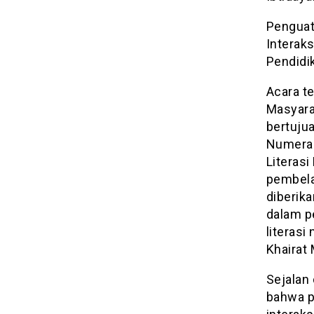
Penguat
Interaks
Pendidik
Acara t
Masyara
bertuju
Numeras
Literas
pembelaj
diberika
dalam p
literasi
Khairat 
Sejalan
bahwa p