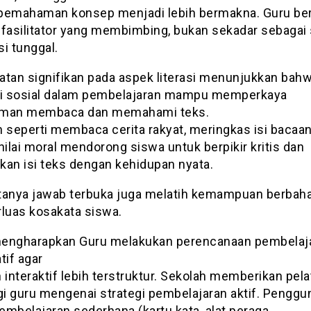
pemahaman konsep menjadi lebih bermakna. Guru be
 fasilitator yang membimbing, bukan sekadar sebaga
i tunggal.
atan signifikan pada aspek literasi menunjukkan bah
si sosial dalam pembelajaran mampu memperkaya
aman membaca dan memahami teks.
 seperti membaca cerita rakyat, meringkas isi bacaan
nilai moral mendorong siswa untuk berpikir kritis dan
kan isi teks dengan kehidupan nyata.
tanya jawab terbuka juga melatih kemampuan berbah
uas kosakata siswa.
engharapkan Guru melakukan perencanaan pembelaj
tif agar
 interaktif lebih terstruktur. Sekolah memberikan pela
agi guru mengenai strategi pembelajaran aktif. Pengg
embelajaran sederhana (kartu kata, alat peraga