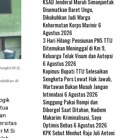
KSAD Jenderal Maruli Simanjuntak
Disematkan Baret Ungu,
Dikukuhkan Jadi Warga
Kehormatan Korps Marinir
6
Agustus 2026
3 Hari Hilang: Pensiunan PNS TTU
Ditemukan Meninggal di Km 9,
Keluarga Tolak Visum dan Autopsi
6 Agustus 2026
ungkir.M.Si,
Kopinus: Bupati TTU Selesaikan
Sengketa Pers Lewat Hak Jawab,
didikan Al-
Wartawan Bukan Musuh Jangan
Intimidasi
6 Agustus 2026
ogik
Singgung Pakai Rompi dan
itua
Diborgol Saat Ditahan, Nadiem
han
Makarim: Kriminalisasi, Saya
ersitas
Optimis Bebas
6 Agustus 2026
r.M.Si
KPK Sebut Menhut Raja Juli Antoni