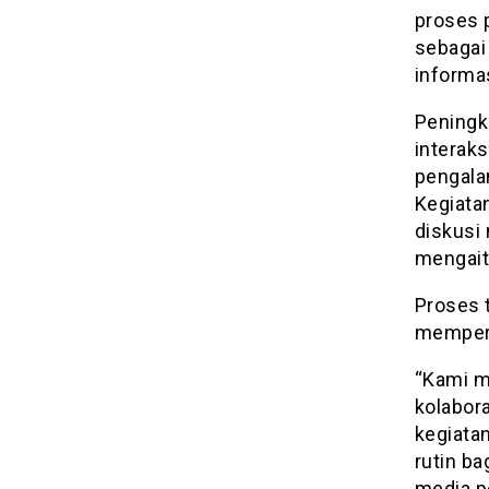
proses 
sebagai
informas
Peningk
interak
pengal
Kegiatan
diskusi 
mengait
Proses 
memperl
“Kami m
kolabora
kegiatan
rutin b
media p