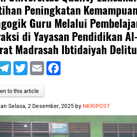
tihan Peningkatan Kemampua
gogik Guru Melalui Pembelaja
raksi di Yayasan Pendidikan Al
rat Madrasah Ibtidaiyah Delit
atsApp
Telegram
Twitter
Email
Facebook
en to this article
tkan Selasa, 2 Desember, 2025 by
NKRIPOST