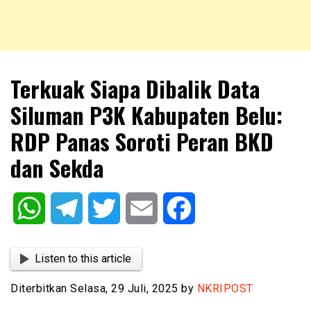
NKRIPOST – VOX POPULI PRO PATRIA
NKRIPOST
Terkuak Siapa Dibalik Data
Siluman P3K Kabupaten Belu:
RDP Panas Soroti Peran BKD
dan Sekda
WhatsApp
Telegram
Twitter
Email
Facebook
Listen to this article
Diterbitkan Selasa, 29 Juli, 2025 by
NKRIPOST