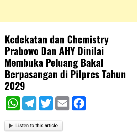
NKRIPOST – VOX POPULI PRO PATRIA
NKRIPOST
Kedekatan dan Chemistry
Prabowo Dan AHY Dinilai
Membuka Peluang Bakal
Berpasangan di Pilpres Tahun
2029
WhatsApp
Telegram
Twitter
Email
Facebook
Listen to this article