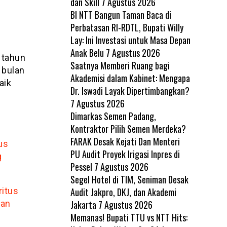
dan Skill
7 Agustus 2026
BI NTT Bangun Taman Baca di
Perbatasan RI-RDTL, Bupati Willy
Lay: Ini Investasi untuk Masa Depan
Anak Belu
7 Agustus 2026
 tahun
Saatnya Memberi Ruang bagi
 bulan
Akademisi dalam Kabinet: Mengapa
aik
Dr. Iswadi Layak Dipertimbangkan?
7 Agustus 2026
Dimarkas Semen Padang,
Kontraktor Pilih Semen Merdeka?
FARAK Desak Kejati Dan Menteri
us
PU Audit Proyek Irigasi Inpres di
g
Pessel
7 Agustus 2026
Segel Hotel di TIM, Seniman Desak
Audit Jakpro, DKJ, dan Akademi
itus
Jakarta
7 Agustus 2026
gan
Memanas! Bupati TTU vs NTT Hits: