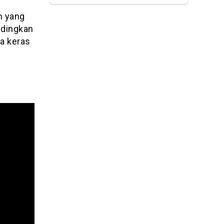
n yang
ndingkan
ja keras