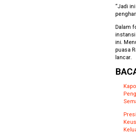
“Jadi i
penghar
Dalam f
instansi
ini. Men
puasa R
lancar.
BACA
Kapo
Peng
Sem
Pres
Keus
Kelu