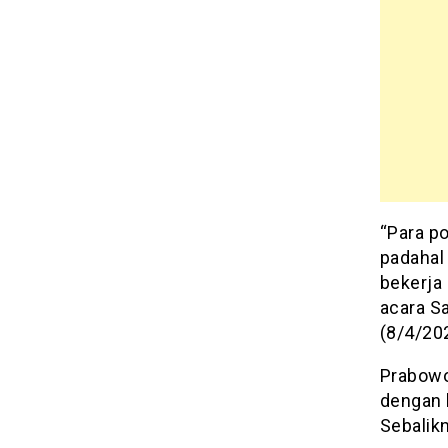
“Para po
padahal 
bekerja 
acara S
(8/4/20
Prabowo
dengan 
Sebalikn