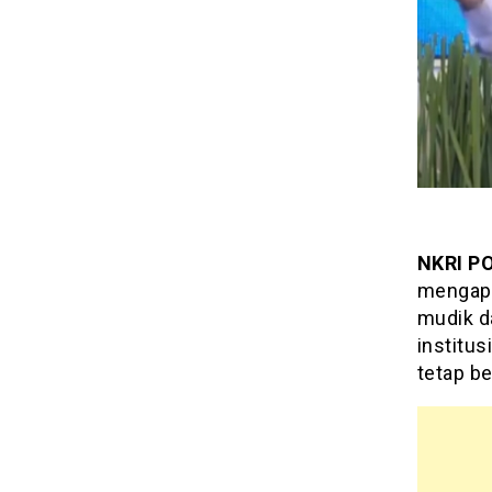
NKRI P
mengapr
mudik da
institus
tetap b