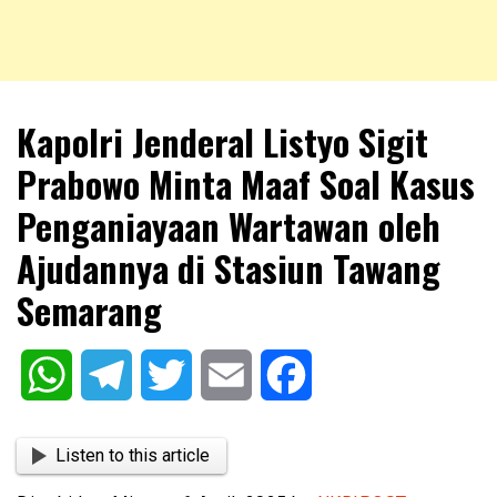
NKRIPOST – VOX POPULI PRO PATRIA
NKRIPOST
Kapolri Jenderal Listyo Sigit
Prabowo Minta Maaf Soal Kasus
Penganiayaan Wartawan oleh
Ajudannya di Stasiun Tawang
Semarang
WhatsApp
Telegram
Twitter
Email
Facebook
Listen to this article