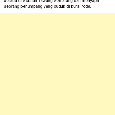
berada di Stasiun Tawang Semarang dan menyapa
seorang penumpang yang duduk di kursi roda.