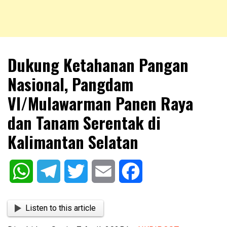
NKRIPOST – VOX POPULI PRO PATRIA
NKRIPOST
Dukung Ketahanan Pangan
Nasional, Pangdam
VI/Mulawarman Panen Raya
dan Tanam Serentak di
Kalimantan Selatan
WhatsApp
Telegram
Twitter
Email
Facebook
Listen to this article