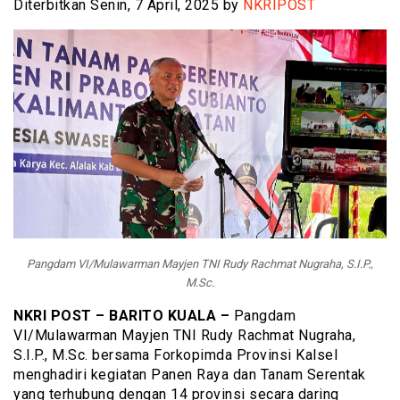
Diterbitkan Senin, 7 April, 2025 by
NKRIPOST
Pangdam VI/Mulawarman Mayjen TNI Rudy Rachmat Nugraha, S.I.P.,
M.Sc.
NKRI POST – BARITO KUALA –
Pangdam
VI/Mulawarman Mayjen TNI Rudy Rachmat Nugraha,
S.I.P., M.Sc. bersama Forkopimda Provinsi Kalsel
menghadiri kegiatan Panen Raya dan Tanam Serentak
yang terhubung dengan 14 provinsi secara daring