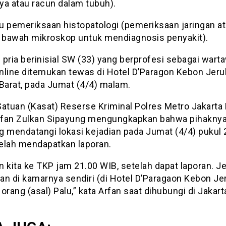
ya atau racun dalam tubuh).
tu pemeriksaan histopatologi (pemeriksaan jaringan a
i bawah mikroskop untuk mendiagnosis penyakit).
 pria berinisial SW (33) yang berprofesi sebagai wart
nline ditemukan tewas di Hotel D’Paragon Kebon Jeru
 Barat, pada Jumat (4/4) malam.
Satuan (Kasat) Reserse Kriminal Polres Metro Jakarta 
fan Zulkan Sipayung mengungkapkan bahwa pihakny
g mendatangi lokasi kejadian pada Jumat (4/4) pukul 
elah mendapatkan laporan.
n kita ke TKP jam 21.00 WIB, setelah dapat laporan. J
n di kamarnya sendiri (di Hotel D’Paragaon Kebon Jeru
orang (asal) Palu,” kata Arfan saat dihubungi di Jakart