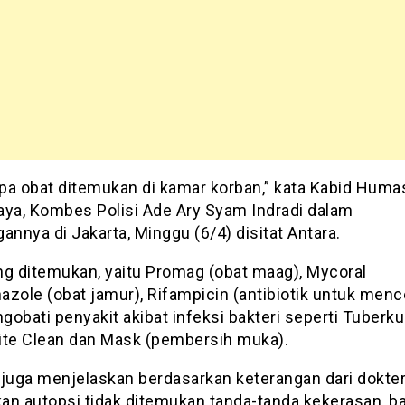
pa obat ditemukan di kamar korban,” kata Kabid Huma
aya, Kombes Polisi Ade Ary Syam Indradi dalam
annya di Jakarta, Minggu (6/4) disitat Antara.
ng ditemukan, yaitu Promag (obat maag), Mycoral
azole (obat jamur), Rifampicin (antibiotik untuk men
obati penyakit akibat infeksi bakteri seperti Tuberkul
ite Clean dan Mask (pembersih muka).
 juga menjelaskan berdasarkan keterangan dari dokte
an autopsi tidak ditemukan tanda-tanda kekerasan, ba