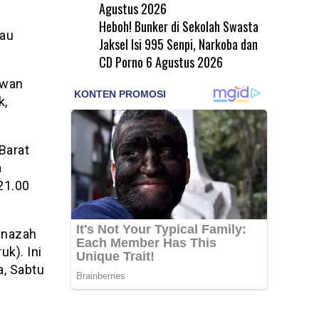
Agustus 2026
Heboh! Bunker di Sekolah Swasta
tau
Jaksel Isi 995 Senpi, Narkoba dan
CD Porno
6 Agustus 2026
awan
k,
Barat
a
21.00
enazah
k). Ini
a, Sabtu