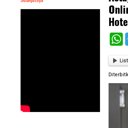
Onli
Astaga!
Seorang
Hote
Wartawan
Media
Online
Wh
Ditemukan
Tewas
Di
List
Kamar
Hotel
Diterbit
D’Paragon
Kebon
Jeruk