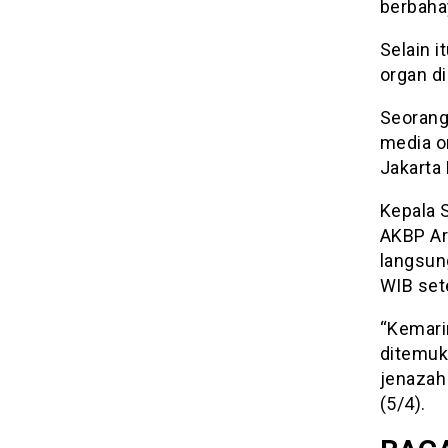
berbaha
Selain i
organ d
Seorang
media o
Jakarta
Kepala 
AKBP Ar
langsun
WIB set
“Kemari
ditemuka
jenazah 
(5/4).