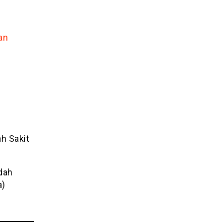
an
h Sakit
dah
a)