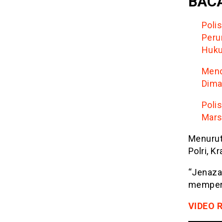
BACA
Poli
Peru
Huku
Mend
Dima
Poli
Mars
Menurut
Polri, K
“Jenaza
mempersi
VIDEO 