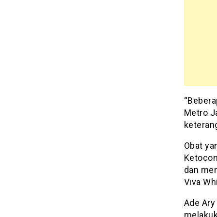
“Bebera
Metro J
keterang
Obat ya
Ketocon
dan meng
Viva Wh
Ade Ary
melakuk