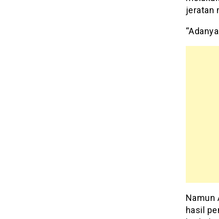
jeratan
“Adanya
Namun 
hasil p