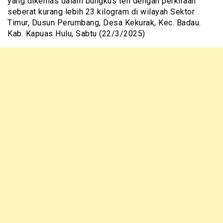
yang dikemas dalam bungkus teh dengan perkiraan
seberat kurang lebih 23 kilogram di wilayah Sektor
Timur, Dusun Perumbang, Desa Kekurak, Kec. Badau.
Kab. Kapuas Hulu, Sabtu (22/3/2025)