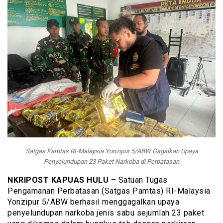
Satgas Pamtas RI-Malaysia Yonzipur 5/ABW Gagalkan Upaya
Penyelundupan 23 Paket Narkoba di Perbatasan
NKRIPOST KAPUAS HULU –
Satuan Tugas
Pengamanan Perbatasan (Satgas Pamtas) RI-Malaysia
Yonzipur 5/ABW berhasil menggagalkan upaya
penyelundupan narkoba jenis sabu sejumlah 23 paket