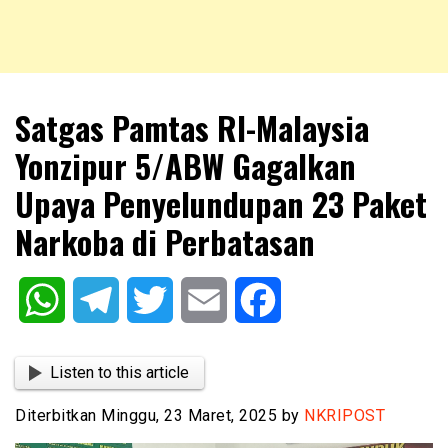
NKRIPOST – VOX POPULI PRO PATRIA
NKRIPOST
Satgas Pamtas RI-Malaysia
Yonzipur 5/ABW Gagalkan
Upaya Penyelundupan 23 Paket
Narkoba di Perbatasan
WhatsApp
Telegram
Twitter
Email
Facebook
Listen to this article
Diterbitkan Minggu, 23 Maret, 2025 by
NKRIPOST